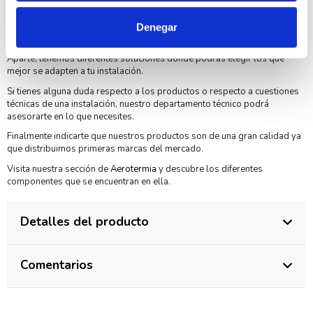
Por otro lado, tenemos todo tipo de cableado y pequeño material para
realizar tus instalaciones de una manera profesional. Con el CALEFFI
545347 Desfangador en tecnopolímero con imán y válvula podrás
Denegar
realizar tus instalaciones de una manera profesional.
Aparte, tenemos diferentes soluciones donde podrás elegir los que
mejor se adapten a tu instalación.
Si tienes alguna duda respecto a los productos o respecto a cuestiones
técnicas de una instalación, nuestro departamento técnico podrá
asesorarte en lo que necesites.
Finalmente indicarte que nuestros productos son de una gran calidad ya
que distribuimos primeras marcas del mercado.
Visita nuestra sección de
Aerotermia
y descubre los diferentes
componentes que se encuentran en ella.
Detalles del producto
Comentarios