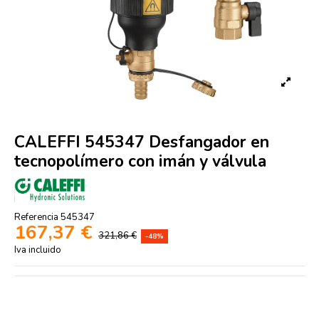
CALEFFI 545347 Desfangador en
tecnopolímero con imán y válvula
Referencia
545347
167,37 €
321,86 €
-48%
Iva incluido