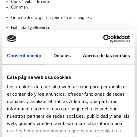
Con válvulas de corte.
Con imán.
Grifo de descarga con conexión de manguera.
Fiabilidad y eficiencia.
Especificaciones técnicas CALEFFI 545347 Desfangador en
tecnopolímero con imán y válvula
Tipo de líquido
Agua
Consentimiento
Detalles
Acerca de las cookies
Presión máxima de trabajo
3 bar
Conexión
G 3/4"
Esta página web usa cookies
Rango Tª del fluido
0°C ~ 90°C
Las cookies de este sitio web se usan para personalizar
Rango máximo recomendado
1.3 m³/h
el contenido y los anuncios, ofrecer funciones de redes
Esquema CALEFFI 545347 Desfangador en tecnopolímero
sociales y analizar el tráfico. Además, compartimos
con imán y válvula
información sobre el uso que haga del sitio web con
nuestros partners de redes sociales, publicidad y análisis
web, quienes pueden combinarla con otra información
que les haya proporcionado o que hayan recopilado a