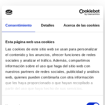
Descripción
Consentimiento
Detalles
Acerca de las cookies
Accesorio obligatorio para los equipos de aerotermia
ARISTON
Compact y ARISTON Pocket
Esta página web usa cookies
Detalles del producto
Las cookies de este sitio web se usan para personalizar
el contenido y los anuncios, ofrecer funciones de redes
Comentarios
sociales y analizar el tráfico. Además, compartimos
información sobre el uso que haga del sitio web con
nuestros partners de redes sociales, publicidad y análisis
web, quienes pueden combinarla con otra información
También podría interesarle
que les haya proporcionado o que hayan recopilado a
partir del uso que haya hecho de sus servicios.
-48%
-54,3%
Selección