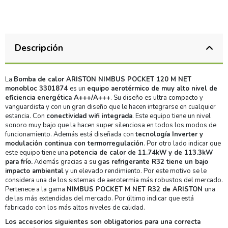
Descripción
La
Bomba de calor ARISTON NIMBUS POCKET 120 M NET
monobloc 3301874
es un
equipo aerotérmico de muy alto nivel de
eficiencia energética A+++/A+++
. Su diseño es ultra compacto y
vanguardista y con un gran diseño que le hacen integrarse en cualquier
estancia. Con
conectividad wifi integrada
. Este equipo tiene un nivel
sonoro muy bajo que la hacen super silenciosa en todos los modos de
funcionamiento. Además está diseñada con
tecnología Inverter y
modulación continua con termorregulación
. Por otro lado indicar que
este equipo tiene una
potencia de calor de 11.74kW y de 113.3kW
para frío.
Además gracias a su
gas refrigerante R32 tiene un bajo
impacto ambiental
y un elevado rendimiento. Por este motivo se le
considera una de los sistemas de aerotermia más robustos del mercado.
Pertenece a la gama
NIMBUS POCKET M NET R32 de ARISTON
una
de las más extendidas del mercado. Por último indicar que está
fabricado con los más altos niveles de calidad.
Los accesorios siguientes son
obligatorios para una correcta