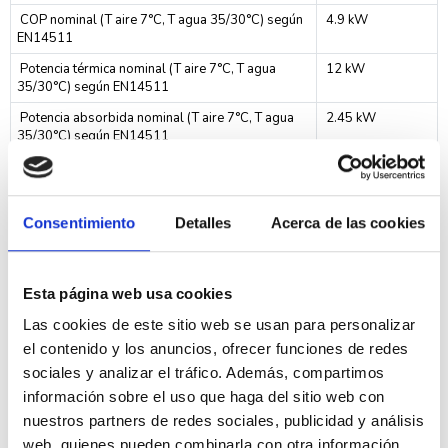
COP nominal (T aire 7°C, T agua 35/30°C) según
4.9 kW
EN14511
Potencia térmica nominal (T aire 7°C, T agua
12 kW
35/30°C) según EN14511
Potencia absorbida nominal (T aire 7°C, T agua
2.45 kW
35/30°C) según EN14511
Potencia máxima absorbida con bomba de calor
2.25
(resist. apoyo op.) Monofásica
Potencia máxima absorbida con bomba de calor
5.1
Consentimiento
Detalles
Acerca de las cookies
(resist. apoyo op.) Trifásica
Temperatura envío calefacción min./máx.
20/60°C
Esta página web usa cookies
Temperatura aire exterior min./máx.
-20/35°C
Las cookies de este sitio web se usan para personalizar
Volumen mínimo de agua en la instalación
60 litros
el contenido y los anuncios, ofrecer funciones de redes
Rendimiento Bomba de Calor en Refrigeración
sociales y analizar el tráfico. Además, compartimos
información sobre el uso que haga del sitio web con
Potencia térmica máxima en refrigeración (T aire
13.30 kW
35°C, T agua 18/23°C)
nuestros partners de redes sociales, publicidad y análisis
web, quienes pueden combinarla con otra información