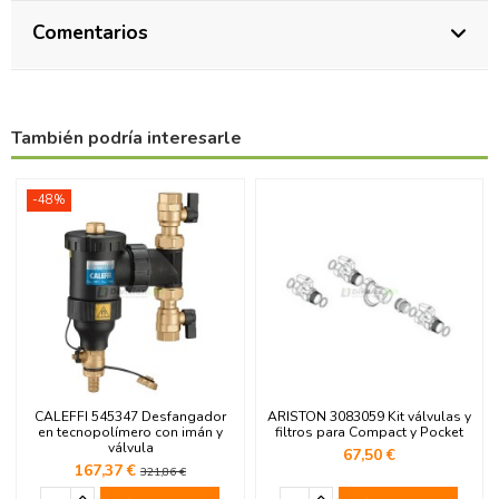
Comentarios
También podría interesarle
-48%
CALEFFI 545347 Desfangador
ARISTON 3083059 Kit válvulas y
en tecnopolímero con imán y
filtros para Compact y Pocket
válvula
67,50 €
167,37 €
321,86 €