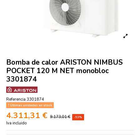
Bomba de calor ARISTON NIMBUS
POCKET 120 M NET monobloc
3301874
Referencia
3301874
Últimas unidades en stock
4.311,31 €
9.173,01 €
-53%
Iva incluido