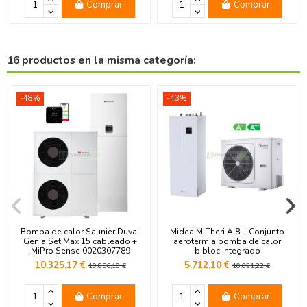
Comprar
Comprar
16 productos en la misma categoría:
-48%
-43%
Bomba de calor Saunier Duval
Midea M-Theri A 8 L Conjunto
Genia Set Max 15 cableado +
aerotermia bomba de calor
MiPro Sense 0020307789
bibloc integrado
10.325,17 €
5.712,10 €
19.856,10 €
10.021,22 €
Comprar
Comprar