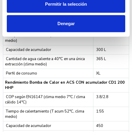
Permitir la selección
Rendimiento Bomba de Calor en ACS CON acumulador CD1 300
HHP
COP según EN16147 (clima medio 7°C / clima
3/3.9
Denegar
cálido 14°C)
Tiempo de calentamiento (T acum 52°C, clima
1:25
medio)
Capacidad de acumulador
300 L
Cantidad de agua caliente a 40°C en una única
365 L
extracción (clima medio)
Perfil de consumo
XL
Rendimiento Bomba de Calor en ACS CON acumulador CD1 200
HHP
COP según EN16147 (clima medio 7°C / clima
3.8/2.8
cálido 14°C)
Tiempo de calentamiento (T acum 52°C, clima
1:55
medio)
Capacidad de acumulador
450