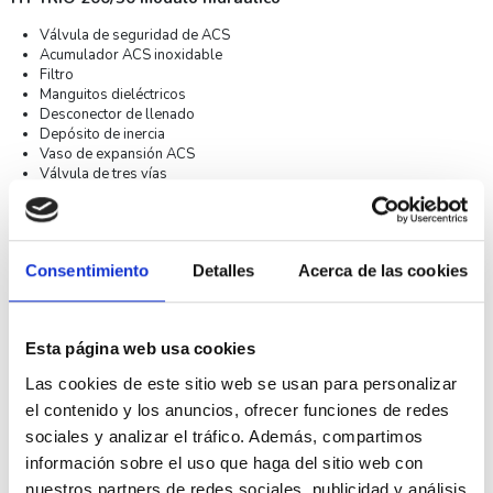
Válvula de seguridad de ACS
Acumulador ACS inoxidable
Filtro
Manguitos dieléctricos
Desconector de llenado
Depósito de inercia
Vaso de expansión ACS
Válvula de tres vías
Vaso de expansión de calefacción
Especificaciones técnicas DOMUSA TDCL000213 FUSION
HT TRIO 200/50 módulo hidráulico
Consentimiento
Detalles
Acerca de las cookies
Aplicación
Calefacción, refrigeración y ACS
Volumen ACS
200 litros
Volumen primario
50 litros
Esta página web usa cookies
Clase eficiencia energética
C
Las cookies de este sitio web se usan para personalizar
el contenido y los anuncios, ofrecer funciones de redes
Dimensiones
2028x600x663mm
sociales y analizar el tráfico. Además, compartimos
información sobre el uso que haga del sitio web con
Esquema DOMUSA TDCL000213 FUSION HT TRIO 200/50
módulo hidráulico
nuestros partners de redes sociales, publicidad y análisis