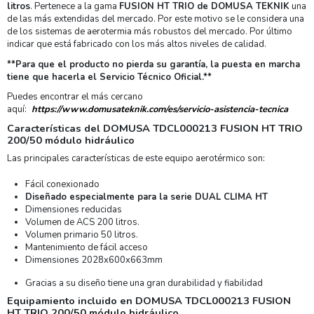
litros
. Pertenece a la gama
FUSION HT TRIO de DOMUSA TEKNIK
una
de las más extendidas del mercado. Por este motivo se le considera una
de los sistemas de aerotermia más robustos del mercado. Por último
indicar que está fabricado con los más altos niveles de calidad.
**Para que el producto no pierda su garantía, la puesta en marcha
tiene que hacerla el Servicio Técnico Oficial.**
Puedes encontrar el más cercano
aquí:
https://www.domusateknik.com/es/servicio-asistencia-tecnica
Características del DOMUSA TDCL000213 FUSION HT TRIO
200/50 módulo hidráulico
Las principales características de este equipo aerotérmico son:
Fácil conexionado
Diseñado especialmente para la serie DUAL CLIMA HT
Dimensiones reducidas
Volumen de ACS 200 litros.
Volumen primario 50 litros.
Mantenimiento de fácil acceso
Dimensiones 2028x600x663mm
Gracias a su diseño tiene una gran durabilidad y fiabilidad
Equipamiento incluido en DOMUSA TDCL000213 FUSION
HT TRIO 200/50 módulo hidráulico