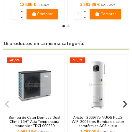
124,85 €
3.293,88 €
186,34 €
6.298,05 €
Comprar
Comprar
16 productos en la misma categoría:
-46,5%
-52,2%
Bomba de Calor Domusa Dual
Ariston 3069775 NUOS PLUS
Clima 16HT Alta Temperatura
WIFI 200 litros Bomba de calor
Monobloc TDCL000220
aerotérmica ACS suelo
4.981,36 €
1.797,03 €