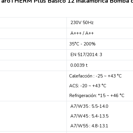
97 aroTHERM Plus Básico 12 inalámbrica Bomba d
230V 50Hz
A+++ / A++
35°C - 200%
EN 517/2014: 3
0.0039 t
Calefacción : -25 ~ +43 °C
ACS: -20 ~ +43 °C
Refrigeración: *15 ~ +46 °C
A7/W35 : 5.5-14.0
A7/W45 : 5.4-13.5
A7/W55 : 4.8-13.1