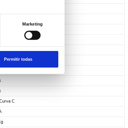
g
Marketing
l/h
a
/h
Permitir todas
m³/h
/4
B
B
Curva C
A
Kg