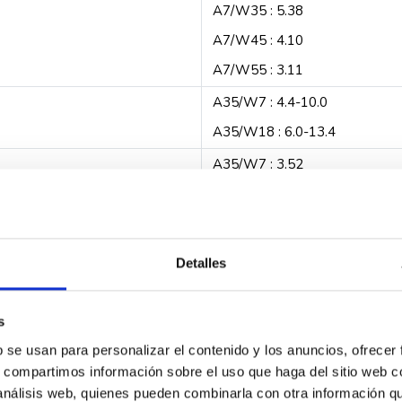
A7/W35 : 5.38
A7/W45 : 4.10
A7/W55 : 3.11
A35/W7 : 4.4-10.0
A35/W18 : 6.0-13.4
A35/W7 : 3.52
A35/W18 : 4.58
Calefacción : 75°C
ACS : 70°C
Detalles
modo normal : 40 dB
modo noche : 33 dB
s
b se usan para personalizar el contenido y los anuncios, ofrecer
s, compartimos información sobre el uso que haga del sitio web 
 análisis web, quienes pueden combinarla con otra información q
230V