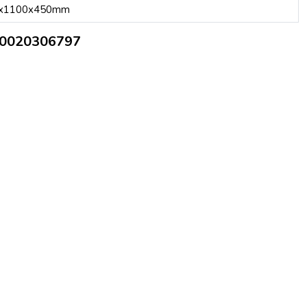
x1100x450mm
oc 0020306797