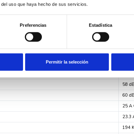
r del uso que haya hecho de sus servicios.
R290
1.3 k
Preferencias
Estadística
1300 
55 kP
995 l
Permitir la selección
6000 
G 1 1
58 d
60 d
25 A 
23.3 
194 