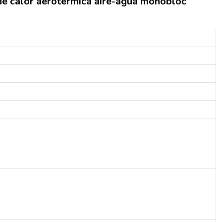
e calor aerotérmica aire-agua monobloc