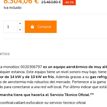
8.304,06 €
15.463,80 €
-46,3%
Iva incluido
Comprar
rios
rica monobloc 0020306797
es un equipo aerotérmico de muy alt
lquier estancia. Este equipo tiene un nivel sonoro muy bajo, tiene 
or de 14 kW y de 10 kW en frío.
Además gracias a su
gas refri
mas de aerotermia más robustos del mercado. Pertenece a la gama
 para conectarse a una red wifi local. Por último indicar que está 
marcha tiene que hacerla el Servicio Técnico Oficial.**
ooficial.vaillant.es/localice-su-servicio-tecnico-oficial