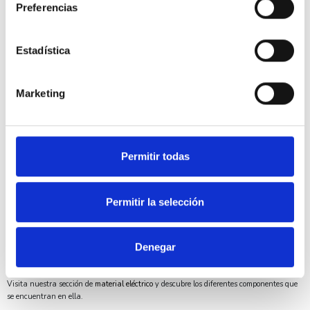
Preferencias
Dimensiones
3x15mm
Estadística
Unidades de embalaje
230
Marketing
Tipo de embalaje
Blister
Permitir todas
Por otro lado, tenemos todo tipo de herramientas manuales, coronas para perforar,
aparatos de medida o diferentes equipos de montajes en nuestra sección de
Herramientas
complementario a este producto. Con el APOLO CELO 4B315VLOX
Permitir la selección
Tornillo VELOX 3x15 avellanado bicromatado 230 uds podrás realizar tus
instalaciones de una manera profesional. Aparte en DivisionLED somos expertos
profesionales en el sector y nuestro personal podrá asesorarte en lo que necesites.
Denegar
Igualmente indicar que los
Anclajes y fijaciones
y especialmente de la marca
APOLO
CELO
están fabricados con la máxima calidad y son líderes en el mercado.
Visita nuestra sección de
material eléctrico
y descubre los diferentes componentes que
se encuentran en ella.