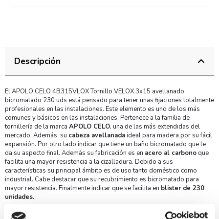
Descripción
El APOLO CELO 4B315VLOX Tornillo VELOX 3x15 avellanado
bicromatado 230 uds está pensado para tener unas fijaciones totalmente
profesionales en las instalaciones. Este elemento es uno de los más
comunes y básicos en las instalaciones. Pertenece a la familia de
tornillería de la marca
APOLO CELO
, una de las más extendidas del
mercado. Además su
cabeza avellanada
ideal para madera por su fácil
expansión. Por otro lado indicar que tiene un baño bicromatado que le
da su aspecto final. Además su fabricación es en
acero al carbono
que
facilita una mayor resistencia a la cizalladura. Debido a sus
características su principal ámbito es de uso tanto doméstico como
industrial. Cabe destacar que su recubrimiento es bicromatado para
mayor resistencia. Finalmente indicar que se facilita en
blister de 230
unidades
.
Ventajas y características del APOLO CELO 4B315VLOX
Tornillo VELOX 3x15 avellanado bicromatado 230 uds