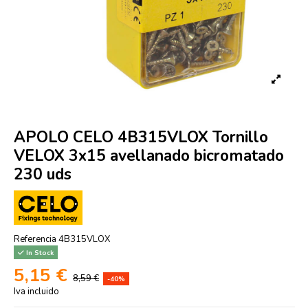
APOLO CELO 4B315VLOX Tornillo
VELOX 3x15 avellanado bicromatado
230 uds
Referencia
4B315VLOX
In Stock
5,15 €
8,59 €
-40%
Iva incluido