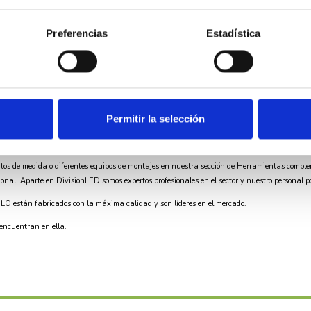
5x30mm
Preferencias
Estadística
70
Blister
Permitir la selección
tos de medida o diferentes equipos de montajes en nuestra sección de
Herramientas
comple
al. Aparte en DivisionLED somos expertos profesionales en el sector y nuestro personal po
ELO
están fabricados con la máxima calidad y son líderes en el mercado.
 encuentran en ella.