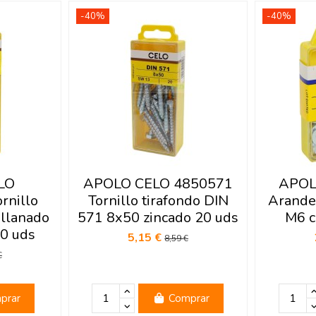
-40%
-40%
LO
APOLO CELO 4850571
APOL
rnillo
Tornillo tirafondo DIN
Arande
llanado
571 8x50 zincado 20 uds
M6 c
0 uds
5,15 €
8,59 €
€
prar
Comprar