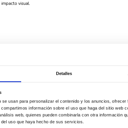
impacto visual.
Rosca madera completa
Detalles
Madera
s
b se usan para personalizar el contenido y los anuncios, ofrecer
Acero al carbono
s, compartimos información sobre el uso que haga del sitio web 
 análisis web, quienes pueden combinarla con otra información q
tornillo tirafondo
r del uso que haya hecho de sus servicios.