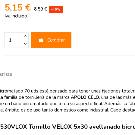
5,15 €
8,59 €
-40%
Iva incluido
Comprar
rios
matado 70 uds está pensado para tener unas fijaciones totalmen
a familia de tornillería de la marca
APOLO CELO
, una de las más
iene un baño bicromatado que le da su aspecto final. Además su fab
incipal ámbito es de uso tanto doméstico como industrial. Cabe des
4B530VLOX Tornillo VELOX 5x30 avellanado bicr