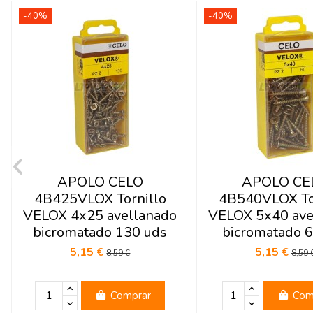
-40%
-40%
APOLO CELO
APOLO CE
4B425VLOX Tornillo
4B540VLOX To
VELOX 4x25 avellanado
VELOX 5x40 ave
bicromatado 130 uds
bicromatado 6
5,15 €
5,15 €
8,59 €
8,59 
Comprar
Com