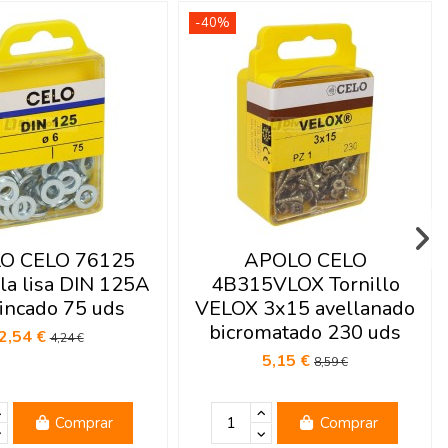
-40%
O CELO 76125
APOLO CELO
la lisa DIN 125A
4B315VLOX Tornillo
incado 75 uds
VELOX 3x15 avellanado
bicromatado 230 uds
2,54 €
4,24 €
5,15 €
8,59 €
Comprar
Comprar