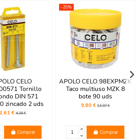
-25%
POLO CELO
APOLO CELO 98EXPMZK
0571 Tornillo
Taco multiuso MZK 8
fondo DIN 571
bote 90 uds
0 zincado 2 uds
9,80 €
13,07 €
2,61 €
4,36 €
Comprar
Comprar