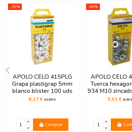
-25%
-40%
APOLO CELO 415PLG
APOLO CELO 
Grapa plastigrap 5mm
Tuerca hexago
blanco blister 100 uds
934 M10 zincad
8,17 €
5,01 €
10,89 €
8,35 
Comprar
Com