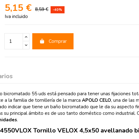
5,15 €
8,59 €
-40%
Iva incluido
Comprar
rios
cromatado 55 uds está pensado para tener unas fijaciones total
 a la familia de tornillería de la marca
APOLO CELO
, una de las
lado indicar que tiene un baño bicromatado que le da su aspecto f
ticas su principal ámbito es de uso tanto doméstico como industria
unidades
.
B4550VLOX Tornillo VELOX 4,5x50 avellanado b