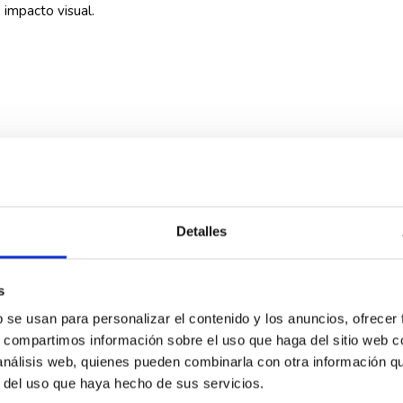
impacto visual.
Rosca madera completa
Detalles
Madera
s
b se usan para personalizar el contenido y los anuncios, ofrecer
Acero al carbono
s, compartimos información sobre el uso que haga del sitio web 
 análisis web, quienes pueden combinarla con otra información q
tornillo tirafondo
r del uso que haya hecho de sus servicios.