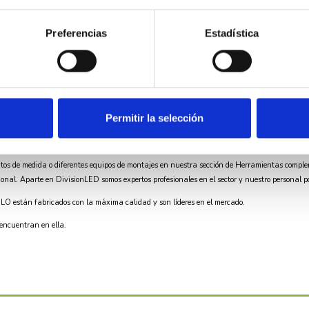
4.5x50mm
Preferencias
Estadística
55
Blister
Permitir la selección
tos de medida o diferentes equipos de montajes en nuestra sección de
Herramientas
comple
al. Aparte en DivisionLED somos expertos profesionales en el sector y nuestro personal po
ELO
están fabricados con la máxima calidad y son líderes en el mercado.
 encuentran en ella.