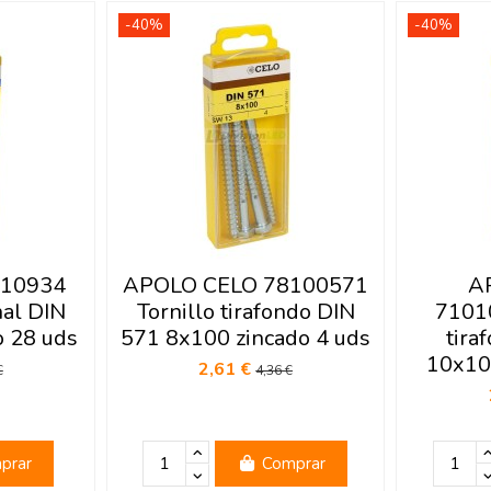
-40%
-40%
410934
APOLO CELO 78100571
A
nal DIN
Tornillo tirafondo DIN
71010
o 28 uds
571 8x100 zincado 4 uds
tira
10x10
2,61 €
€
4,36 €
prar
Comprar