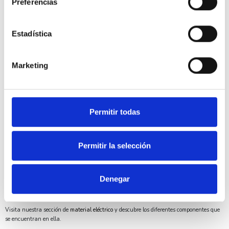
Preferencias
Dimensiones
6x60mm
Estadística
Unidades de embalaje
6
Marketing
Tipo de embalaje
Blister
Permitir todas
Por otro lado, tenemos todo tipo de herramientas manuales, coronas para perforar,
aparatos de medida o diferentes equipos de montajes en nuestra sección de
Herramientas
complementario a este producto. Con el APOLO CELO 7B660VLOX
Permitir la selección
Tornillo VELOX 6x60 avellanado bicromatado 6 uds podrás realizar tus instalaciones
de una manera profesional. Aparte en DivisionLED somos expertos profesionales en el
sector y nuestro personal podrá asesorarte en lo que necesites.
Denegar
Igualmente indicar que los
Anclajes y fijaciones
y especialmente de la marca
APOLO
CELO
están fabricados con la máxima calidad y son líderes en el mercado.
Visita nuestra sección de
material eléctrico
y descubre los diferentes componentes que
se encuentran en ella.