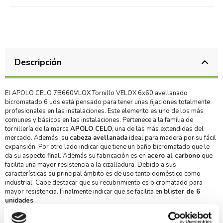
Descripción
El APOLO CELO 7B660VLOX Tornillo VELOX 6x60 avellanado
bicromatado 6 uds está pensado para tener unas fijaciones totalmente
profesionales en las instalaciones. Este elemento es uno de los más
comunes y básicos en las instalaciones. Pertenece a la familia de
tornillería de la marca
APOLO CELO
, una de las más extendidas del
mercado. Además su
cabeza avellanada
ideal para madera por su fácil
expansión. Por otro lado indicar que tiene un baño bicromatado que le
da su aspecto final. Además su fabricación es en
acero al carbono
que
facilita una mayor resistencia a la cizalladura. Debido a sus
características su principal ámbito es de uso tanto doméstico como
industrial. Cabe destacar que su recubrimiento es bicromatado para
mayor resistencia. Finalmente indicar que se facilita en
blister de 6
unidades
.
Ventajas y características del APOLO CELO 7B660VLOX
Tornillo VELOX 6x60 avellanado bicromatado 6 uds