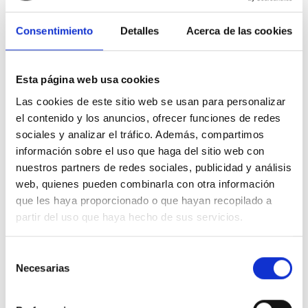
Su diseño es muy compacto, reducido de tamaño y con bajo
Consentimiento
Detalles
Acerca de las cookies
impacto visual.
Su acabado es
Bicromatado.
Fabricado en Acero al carbono.
Medidas
6x60
.
Esta página web usa cookies
Cabeza
avellanada
.
Pertenece a la marca
APOLO CELO
.
Las cookies de este sitio web se usan para personalizar
Adecuado para
madera.
el contenido y los anuncios, ofrecer funciones de redes
Fabricado con los más altos estándares de calidad.
sociales y analizar el tráfico. Además, compartimos
Especificaciones técnicas
información sobre el uso que haga del sitio web con
Tipo de rosca
Rosca madera completa
nuestros partners de redes sociales, publicidad y análisis
web, quienes pueden combinarla con otra información
que les haya proporcionado o que hayan recopilado a
Adecuado para:
Madera
partir del uso que haya hecho de sus servicios.
Material de fabricación
Acero al carbono
Selección
Necesarias
de
consentimiento
Tipo de producto
tornillo tirafondo