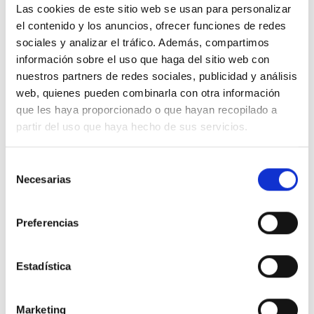
Las cookies de este sitio web se usan para personalizar
Clever 94696 Grifo de bidé
Clever 94697 Kit grifo de bañera-
el contenido y los anuncios, ofrecer funciones de redes
50mm monomando N Panam
ducha monomando N Panam
Urban
Urban
sociales y analizar el tráfico. Además, compartimos
40,66 €
65,85 €
67,76 €
109,75 €
información sobre el uso que haga del sitio web con
nuestros partners de redes sociales, publicidad y análisis
Comprar
Comprar
web, quienes pueden combinarla con otra información
que les haya proporcionado o que hayan recopilado a
-40%
-40%
partir del uso que haya hecho de sus servicios.
Selección
Necesarias
de
consentimiento
Preferencias
Clever 94698 Kit grifo de ducha
Clever 96067 grifo de cocina
Estadística
monomando N Panam Urban
mural monomando N Panam
Urban
54,23 €
90,39 €
69,70 €
116,16 €
Marketing