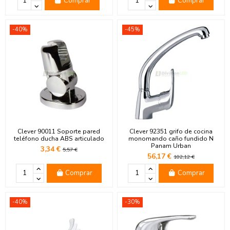
Comprar
Comprar
-40%
-45%
Clever 90011 Soporte pared
Clever 92351 grifo de cocina
teléfono ducha ABS articulado
monomando caño fundido N
Panam Urban
3,34 €
5,57 €
56,17 €
102,12 €
Comprar
Comprar
-40%
-30%