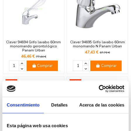
Clever 94694 Grifo lavabo 60mm
Clever 94695 Grifo lavabo 60mm
monomando gerontológico
monomando N Panam Urban
Panam Urban
47,43 €
67,76 €
46,46 €
77,44 €
Comprar
Comprar
-40%
-40%
Consentimiento
Detalles
Acerca de las cookies
Esta página web usa cookies