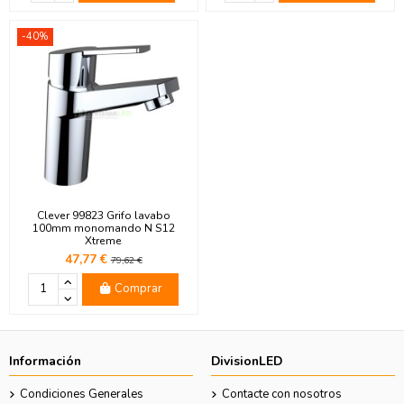
-40%
Clever 99823 Grifo lavabo
100mm monomando N S12
Xtreme
47,77 €
79,62 €
Comprar
Información
DivisionLED
Condiciones Generales
Contacte con nosotros