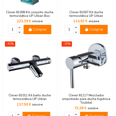
Clever 61006 Kit conjunto ducha
Clever 61007 Kit ducha
termostática UP Urban Box
termostática UP Urban
223,39 €
114,93 €
372,32 €
191,54 €
Comprar
Comprar
-40%
-35%
Clever 61011 Kit baño ducha
Clever 61117 Mezclador
termostática UP Urban
empotrado para ducha higiénica
Toubkal
137,50 €
229,17 €
73,38 €
112,89 €