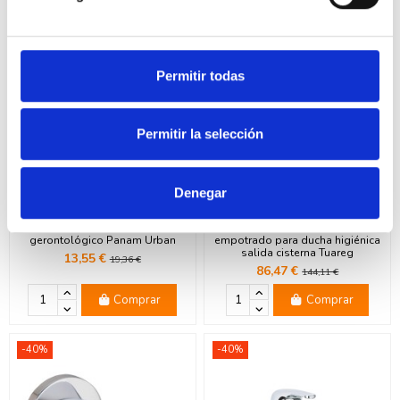
Comprar
Comprar
-30%
-40%
Permitir todas
Permitir la selección
Denegar
Clever 96256 Maneta
Clever 97801 Mezclador
gerontológico Panam Urban
empotrado para ducha higiénica
salida cisterna Tuareg
13,55 €
19,36 €
86,47 €
144,11 €
Comprar
Comprar
-40%
-40%