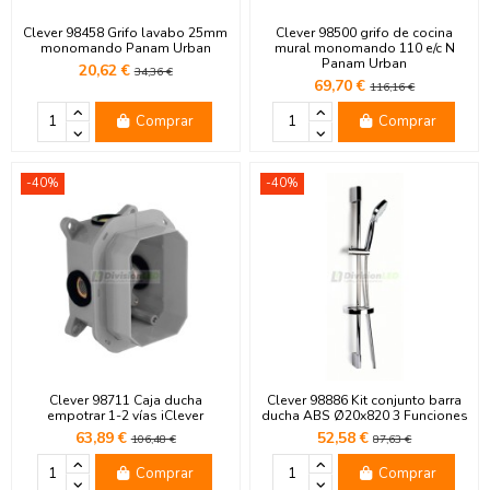
Clever 98458 Grifo lavabo 25mm
Clever 98500 grifo de cocina
monomando Panam Urban
mural monomando 110 e/c N
Panam Urban
20,62 €
34,36 €
69,70 €
116,16 €
Comprar
Comprar
-40%
-40%
Clever 98711 Caja ducha
Clever 98886 Kit conjunto barra
empotrar 1-2 vías iClever
ducha ABS Ø20x820 3 Funciones
63,89 €
52,58 €
106,48 €
87,63 €
Comprar
Comprar