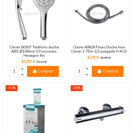
Clever 60307 Teléfono ducha
Clever 60628 Flexo Ducha Inox
ABS Ø100mm 5 Funciones
Clever 1.75m-1/2 pulgada H ACS
Hexagon Air
6,39 €
10,65 €
13,87 €
23,11 €
Comprar
Comprar
-40%
-40%