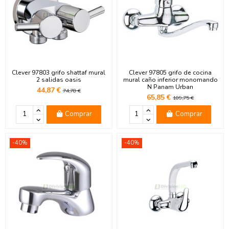
Clever 97803 grifo shattaf mural
Clever 97805 grifo de cocina
2 salidas oasis
mural caño inferior monomando
N Panam Urban
44,87 €
74,78 €
65,85 €
109,75 €
Comprar
Comprar
-40%
-40%