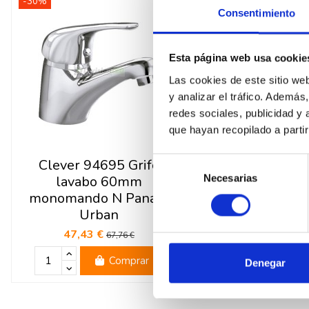
-30%
-40%
Consentimiento
Esta página web usa cookie
Las cookies de este sitio we
y analizar el tráfico. Ademá
redes sociales, publicidad y
que hayan recopilado a parti
Selección
Clever 94695 Grifo
Clever 94696 G
Necesarias
de
lavabo 60mm
bidé 50mm mo
consentimiento
monomando N Panam
N Panam Ur
Urban
40,66 €
67,76
47,43 €
67,76 €
Comprar
Com
Denegar