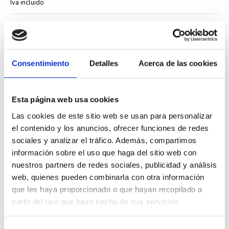
Iva incluido
Consentimiento
Detalles
Acerca de las cookies
Descripción
Esta página web usa cookies
El
marco 4 elementos gris 90940 TIS
de
Efapel
permite instalar hasta
Las cookies de este sitio web se usan para personalizar
cuatro mecanismos de la serie Logus 90 BASE en una misma superficie.
el contenido y los anuncios, ofrecer funciones de redes
Este marco está fabricado en material termoplástico de alta resistencia y
presenta un acabado gris que se adapta a diferentes estilos decorativos.
sociales y analizar el tráfico. Además, compartimos
Compatible con teclas BASE y AQUARELLA de la misma serie, este
información sobre el uso que haga del sitio web con
marco facilita la organización de múltiples funciones eléctricas en
nuestros partners de redes sociales, publicidad y análisis
espacios donde se requiere mayor densidad de mecanismos. Su diseño
web, quienes pueden combinarla con otra información
modular permite crear instalaciones ordenadas y funcionales.
que les haya proporcionado o que hayan recopilado a
Características técnicas del producto:
partir del uso que haya hecho de sus servicios.
Referencia del fabricante: 90940 TIS
Número de elementos: 4 posiciones