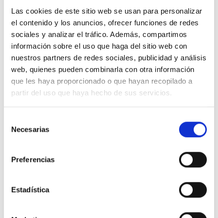
Las cookies de este sitio web se usan para personalizar
el contenido y los anuncios, ofrecer funciones de redes
sociales y analizar el tráfico. Además, compartimos
información sobre el uso que haga del sitio web con
Descripción
nuestros partners de redes sociales, publicidad y análisis
web, quienes pueden combinarla con otra información
que les haya proporcionado o que hayan recopilado a
NIESSEN SKY 8571 CN Marco de 1 elemento cristal negro
partir del uso que haya hecho de sus servicios.
Detalles del producto
Selección
Necesarias
de
consentimiento
Comentarios
Preferencias
Estadística
16 productos en la misma categoría: