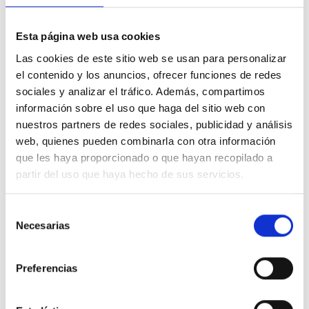
Su diseño es muy compacto, reducido de tamaño y con bajo
impacto visual.
Esta página web usa cookies
Su acabado es en
Taupé.
Marco de 3 elementos
.
Las cookies de este sitio web se usan para personalizar
Pertenece a la
serie Niessen SKY
.
el contenido y los anuncios, ofrecer funciones de redes
Asimismo indicar que su rango de temperatura de funcionamiento
es de +5°C a +35°C.
sociales y analizar el tráfico. Además, compartimos
Finalmente indicar que su instalación puede ser vertical u
información sobre el uso que haga del sitio web con
horizontal.
nuestros partners de redes sociales, publicidad y análisis
Fabricado con los más altos estándares de calidad.
web, quienes pueden combinarla con otra información
Especificaciones técnicas NIESSEN SKY 8573 TP
que les haya proporcionado o que hayan recopilado a
Dimensiones
86x86mm
partir del uso que haya hecho de sus servicios.
Grado IP
20
Material de fabricación
Termoplástico
Selección
Necesarias
de
Tipo de producto
Estándar
consentimiento
Mercado disponible
CE
Preferencias
Temperatura de funcionamiento
+5°C ~ +35°C
Temperatura de almacenamiento
-5°C ~ +50°C