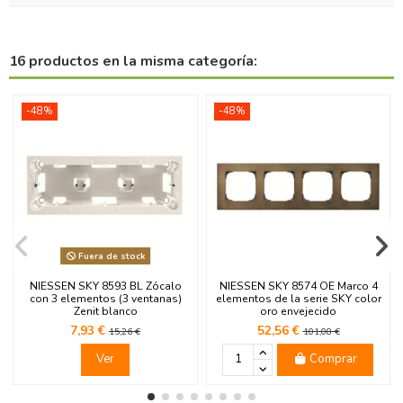
16 productos en la misma categoría:
-48%
-48%
Fuera de stock
NIESSEN SKY 8593 BL Zócalo
NIESSEN SKY 8574 OE Marco 4
con 3 elementos (3 ventanas)
elementos de la serie SKY color
Zenit blanco
oro envejecido
7,93 €
52,56 €
15,26 €
101,08 €
Ver
Comprar