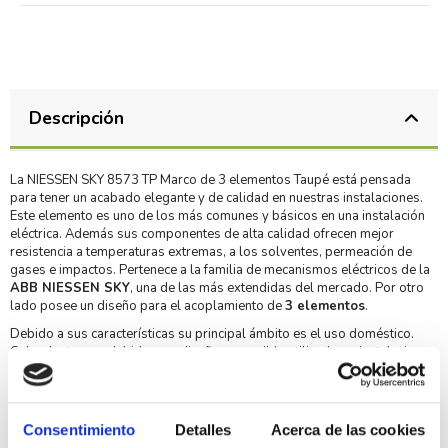
Descripción
La NIESSEN SKY 8573 TP Marco de 3 elementos Taupé está pensada
para tener un acabado elegante y de calidad en nuestras instalaciones.
Este elemento es uno de los más comunes y básicos en una instalación
eléctrica. Además sus componentes de alta calidad ofrecen mejor
resistencia a temperaturas extremas, a los solventes, permeación de
gases e impactos. Pertenece a la familia de mecanismos eléctricos de la
ABB NIESSEN SKY
, una de las más extendidas del mercado. Por otro
lado posee un diseño para el acoplamiento de
3 elementos
.
Debido a sus características su principal ámbito es el uso doméstico.
Cabe destacar y debido a su diseño es posible utilizarlo en instalaciones
de empotrar. Finalmente indicar que es posible realizar la instalación
tanto vertical como horizontal.
Ventajas y características de la NIESSEN SKY 8573 TP
Consentimiento
Detalles
Acerca de las cookies
Marco de 3 elementos Taupé