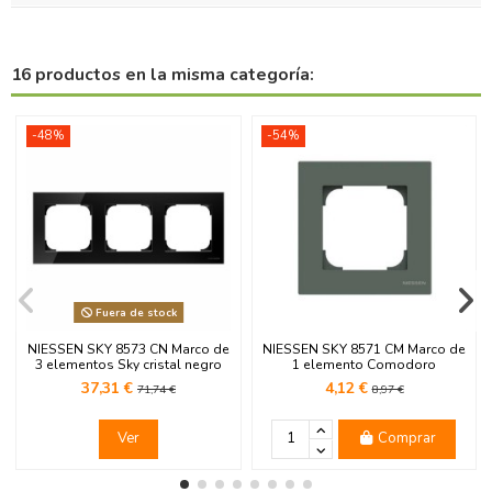
16 productos en la misma categoría:
-48%
-54%
Fuera de stock
NIESSEN SKY 8573 CN Marco de
NIESSEN SKY 8571 CM Marco de
3 elementos Sky cristal negro
1 elemento Comodoro
37,31 €
4,12 €
71,74 €
8,97 €
Ver
Comprar