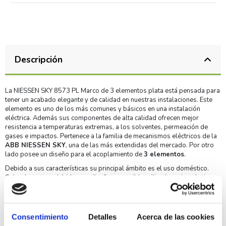
Descripción
La NIESSEN SKY 8573 PL Marco de 3 elementos plata está pensada para
tener un acabado elegante y de calidad en nuestras instalaciones. Este
elemento es uno de los más comunes y básicos en una instalación
eléctrica. Además sus componentes de alta calidad ofrecen mejor
resistencia a temperaturas extremas, a los solventes, permeación de
gases e impactos. Pertenece a la familia de mecanismos eléctricos de la
ABB NIESSEN SKY
, una de las más extendidas del mercado. Por otro
lado posee un diseño para el acoplamiento de
3 elementos
.
Debido a sus características su principal ámbito es el uso doméstico.
Cabe destacar y debido a su diseño es posible utilizarlo en instalaciones
de empotrar. Finalmente indicar que es posible realizar la instalación
tanto vertical como horizontal.
Ventajas y características de la NIESSEN SKY 8573 PL
Consentimiento
Detalles
Acerca de las cookies
Marco de 3 elementos plata