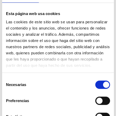
Su diseño es muy compacto, reducido de tamaño y con bajo
impacto visual.
Esta página web usa cookies
Su acabado es en
plata.
Marco de 3 elementos
.
Las cookies de este sitio web se usan para personalizar
Pertenece a la
serie Niessen SKY
.
el contenido y los anuncios, ofrecer funciones de redes
Asimismo indicar que su rango de temperatura de funcionamiento
es de +5°C a +35°C.
sociales y analizar el tráfico. Además, compartimos
Finalmente indicar que su instalación puede ser vertical u
información sobre el uso que haga del sitio web con
horizontal.
nuestros partners de redes sociales, publicidad y análisis
Fabricado con los más altos estándares de calidad.
web, quienes pueden combinarla con otra información
Especificaciones técnicas NIESSEN SKY 8573 PL
que les haya proporcionado o que hayan recopilado a
Dimensiones
228x86mm
partir del uso que haya hecho de sus servicios.
Grado IP
20
Material de fabricación
Termoplástico
Selección
Necesarias
de
Tipo de producto
Estándar
consentimiento
Mercado disponible
CE
Preferencias
Temperatura de funcionamiento
+5°C ~ +35°C
Temperatura de almacenamiento
-5°C ~ +50°C