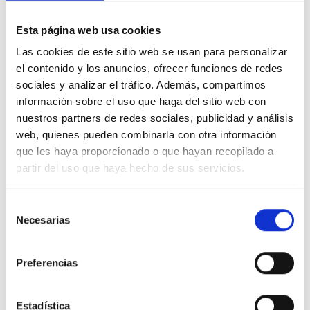
7,77 €
15,23 €
-49%
Iva incluido
Esta página web usa cookies
Las cookies de este sitio web se usan para personalizar
el contenido y los anuncios, ofrecer funciones de redes
sociales y analizar el tráfico. Además, compartimos
información sobre el uso que haga del sitio web con
nuestros partners de redes sociales, publicidad y análisis
Descripción
web, quienes pueden combinarla con otra información
que les haya proporcionado o que hayan recopilado a
partir del uso que haya hecho de sus servicios.
Marco mínimo con 3 elementos y enchufe y 2 módulos estrechos negro
mate
Selección
Necesarias
de
Detalles del producto
consentimiento
Preferencias
Comentarios
Estadística