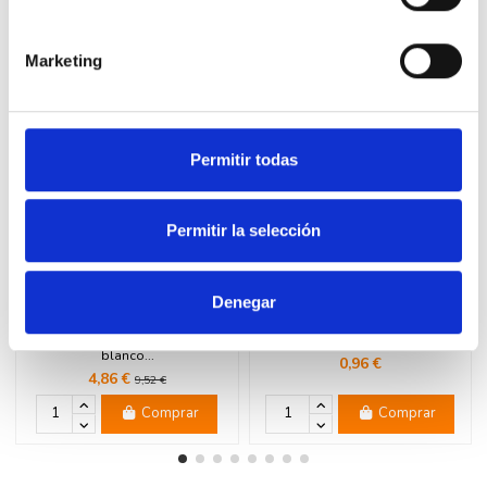
16 productos en la misma categoría:
Marketing
-49%
¡En oferta!
Permitir todas
Permitir la selección
Denegar
SIMON 27191630-090 Marco
Bastidor con 2 elementos
mínimo con 3 elementos
SIMON 20001920-039 SIMON
enchufe+2 módulos estrechos
270
blanco...
0,96 €
4,86 €
9,52 €
Comprar
Comprar