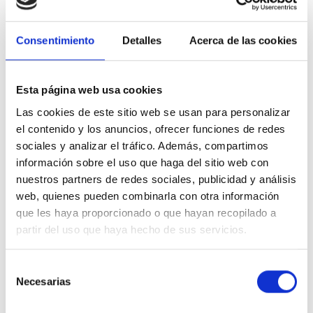
horizontal.
Ventajas y características del NIESSEN OLAS 8450 TT
Tapa toma TV-R Titanio
Consentimiento
Detalles
Acerca de las cookies
Su diseño es muy compacto, reducido de tamaño y con bajo
impacto visual.
Esta página web usa cookies
Acabado con gran diseño y elegancia.
Las cookies de este sitio web se usan para personalizar
Su acabado es en
titanio.
el contenido y los anuncios, ofrecer funciones de redes
sociales y analizar el tráfico. Además, compartimos
Ocupación de
1 elemento
.
información sobre el uso que haga del sitio web con
Gran resistencia frente a rayados.
nuestros partners de redes sociales, publicidad y análisis
Pertenece a la
serie NIESSEN OLAS
.
web, quienes pueden combinarla con otra información
que les haya proporcionado o que hayan recopilado a
Asimismo indicar que su orientación debe ser horizontal.
partir del uso que haya hecho de sus servicios.
Finalmente indicar que es apto para la instalación en superficie o
para empotrar.
Selección
Fabricado con los más altos estándares de calidad.
Necesarias
de
Especificaciones técnicas NIESSEN OLAS 8450 TT
consentimiento