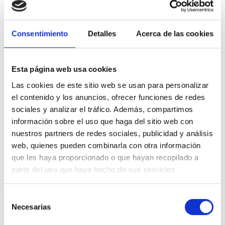
horizontal.
Ventajas y características del NIESSEN OLAS 8488 TT
Tapa enchufe Schuko 2P+T Titanio
Consentimiento
Detalles
Acerca de las cookies
Su diseño es muy compacto, reducido de tamaño y con bajo
impacto visual.
Esta página web usa cookies
Acabado con gran diseño y elegancia.
Las cookies de este sitio web se usan para personalizar
Su acabado es en
titanio.
el contenido y los anuncios, ofrecer funciones de redes
Ocupación de
1 elemento
.
sociales y analizar el tráfico. Además, compartimos
información sobre el uso que haga del sitio web con
Gran resistencia frente a rayados.
nuestros partners de redes sociales, publicidad y análisis
Pertenece a la
serie NIESSEN OLAS
.
web, quienes pueden combinarla con otra información
que les haya proporcionado o que hayan recopilado a
Asimismo indicar que su orientación debe ser horizontal.
partir del uso que haya hecho de sus servicios.
Finalmente indicar que es apto para la instalación en superficie o
para empotrar.
Selección
Fabricado con los más altos estándares de calidad.
Necesarias
de
Especificaciones técnicas NIESSEN OLAS 8488 TT
consentimiento