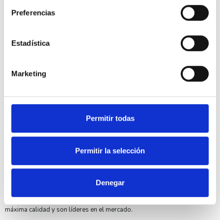
Grado IP
20
Preferencias
Acabado
titanio
Material de fabricación
Termoplástico
Estadística
Tipo de producto
Estándar
Mercado disponible
CE
Marketing
Compatibilidades NIESSEN OLAS 8488 TT
Mecanismos NIESSEN SKY
Serie NIESSEN OLAS
Permitir todas
Por otro lado, tenemos todo tipo de adaptadores, clavijas o bases
móviles o regletas en nuestra sección de pequeño material
complementario a este producto. Con el NIESSEN OLAS 8488 TT Tapa
Permitir la selección
enchufe Schuko 2P+T Titanio podrás realizar tus instalaciones de una
manera profesional. Aparte en
DivisionLED
somos expertos
profesionales en el sector y nuestro personal podrá asesorarte en lo
que necesites.
Denegar
Igualmente indicar que los
mecanismos eléctricos NIESSEN
y
especialmente su
acabado NIESSEN OLAS
están fabricados con la
máxima calidad y son líderes en el mercado.