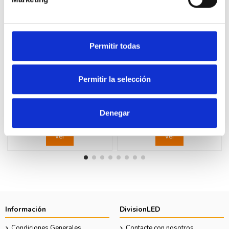
Permitir todas
Fuera de stock
Fuera de stock
Permitir la selección
LEGRAND 078610 Tapa 2X
LEGRAND 077114 Toma 2P+TT
KEYSTONE 2 módulos
espiga obturador LEGRAND
LEGRAND MOSAIC
MOSAIC
Denegar
5,05 €
11,35 €
10,31 €
23,17 €
Ver
Ver
Información
DivisionLED
Condiciones Generales
Contacte con nosotros