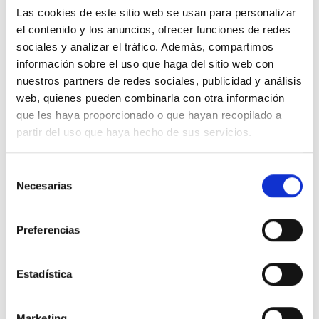
Las cookies de este sitio web se usan para personalizar
el contenido y los anuncios, ofrecer funciones de redes
sociales y analizar el tráfico. Además, compartimos
información sobre el uso que haga del sitio web con
Descripción
nuestros partners de redes sociales, publicidad y análisis
web, quienes pueden combinarla con otra información
que les haya proporcionado o que hayan recopilado a
Toma 2x2P + TT lateral blanco
partir del uso que haya hecho de sus servicios.
Detalles del producto
Selección
Necesarias
de
Comentarios
consentimiento
Preferencias
16 productos en la misma categoría:
Estadística
-51%
-51%
Marketing