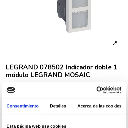
LEGRAND 078502 Indicador doble 1
módulo LEGRAND MOSAIC
Referencia
LEG000001874
Fuera de stock
Consentimiento
Detalles
Acerca de las cookies
16,71 €
34,10 €
-51%
Iva incluido
Esta página web usa cookies