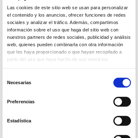
Las cookies de este sitio web se usan para personalizar
el contenido y los anuncios, ofrecer funciones de redes
sociales y analizar el tráfico. Además, compartimos
información sobre el uso que haga del sitio web con
Descripción
nuestros partners de redes sociales, publicidad y análisis
web, quienes pueden combinarla con otra información
que les haya proporcionado o que hayan recopilado a
Indicador doble 1 módulo
partir del uso que haya hecho de sus servicios.
Detalles del producto
Selección
Necesarias
de
Comentarios
consentimiento
Preferencias
16 productos en la misma categoría:
Estadística
-51%
-51%