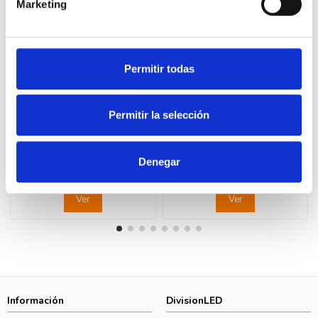
Marketing
Permitir todas
Fuera de stock
Fuera de stock
Permitir la selección
LEGRAND 077042 Pulsador
LEGRAND 077272 Toma
inversor con visor 2 módulos
2x2P+TT lateral rojo LEGRAND
LEGRAND MOSAIC
MOSAIC
Denegar
10,63 €
12,88 €
21,70 €
26,28 €
Ver
Ver
Información
DivisionLED