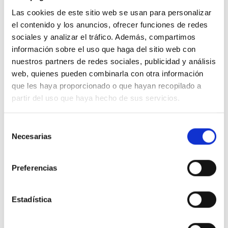
Las cookies de este sitio web se usan para personalizar
el contenido y los anuncios, ofrecer funciones de redes
sociales y analizar el tráfico. Además, compartimos
información sobre el uso que haga del sitio web con
Descripción
nuestros partners de redes sociales, publicidad y análisis
web, quienes pueden combinarla con otra información
que les haya proporcionado o que hayan recopilado a
Toma 2P + TT británico 13A
partir del uso que haya hecho de sus servicios.
Detalles del producto
Selección
Necesarias
de
Comentarios
consentimiento
Preferencias
16 productos en la misma categoría:
Estadística
-51%
-51%