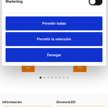
Marketing
Permitir todas
Fuera de stock
Fuera de stock
Permitir la selección
LEGRAND 077273 Toma
LEGRAND 077254 Toma
3x2P+TT lateral rojo LEGRAND
4x2P+TT lateral blanco
MOSAIC
LEGRAND MOSAIC
Denegar
13,65 €
25,73 €
27,87 €
52,50 €
Ver
Ver
Información
DivisionLED