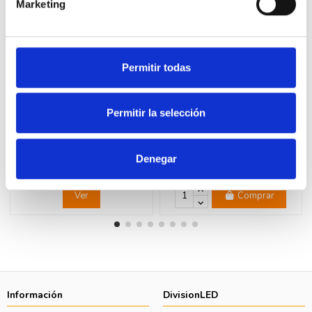
Marketing
Permitir todas
Fuera de stock
Permitir la selección
LEGRAND 078786 Toma
LEGRAND 278040L Pulsador
TV/FM/SAT LEGRAND MOSAIC
EasyLed 2 módulos 6A blanco
LEGRAND MOSAIC
23,95 €
48,87 €
Denegar
7,85 €
16,02 €
Ver
Comprar
Información
DivisionLED