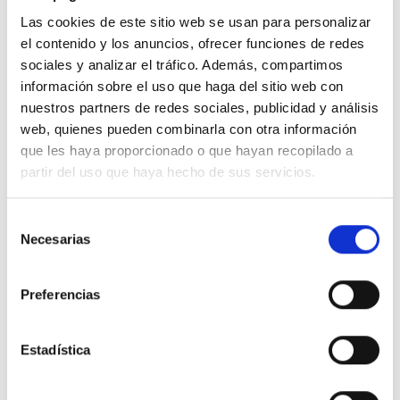
Las cookies de este sitio web se usan para personalizar
el contenido y los anuncios, ofrecer funciones de redes
sociales y analizar el tráfico. Además, compartimos
información sobre el uso que haga del sitio web con
Descripción
nuestros partners de redes sociales, publicidad y análisis
web, quienes pueden combinarla con otra información
que les haya proporcionado o que hayan recopilado a
Toma 2P + TT espiga Francia
partir del uso que haya hecho de sus servicios.
Detalles del producto
Selección
Necesarias
de
Comentarios
consentimiento
Preferencias
16 productos en la misma categoría:
Estadística
-51%
-51%