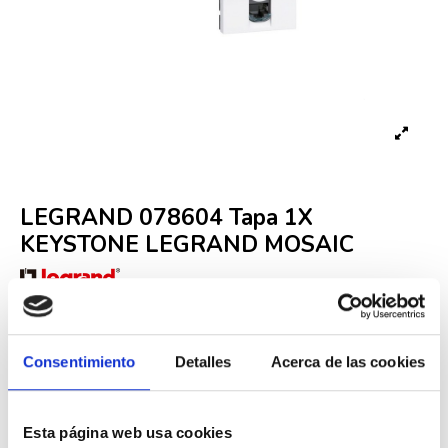
LEGRAND 078604 Tapa 1X
KEYSTONE LEGRAND MOSAIC
Referencia
LEG000001894
Fuera de stock
4,42 €
Consentimiento
Detalles
Acerca de las cookies
9,03 €
-51%
Iva incluido
Esta página web usa cookies