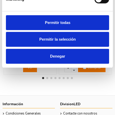
Permitir todas
Fuera de stock
Permitir la selección
LEGRAND 077290 Toma
LEGRAND 277071L Tapa ciega 2
2x2P+TT lateral con Indicador
módulos blanco LEGRAND
blanco LEGRAND MOSAIC
MOSAIC
16,63 €
2,22 €
33,94 €
4,53 €
Denegar
Ver
Comprar
Información
DivisionLED
Condiciones Generales
Contacte con nosotros