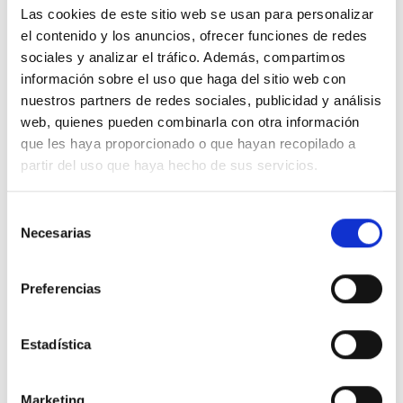
Las cookies de este sitio web se usan para personalizar
el contenido y los anuncios, ofrecer funciones de redes
sociales y analizar el tráfico. Además, compartimos
Descripción
información sobre el uso que haga del sitio web con
nuestros partners de redes sociales, publicidad y análisis
web, quienes pueden combinarla con otra información
Tapa 1X KEYSTONE
que les haya proporcionado o que hayan recopilado a
partir del uso que haya hecho de sus servicios.
Detalles del producto
Selección
Necesarias
de
Comentarios
consentimiento
Preferencias
16 productos en la misma categoría:
Estadística
-51%
-51%
Marketing