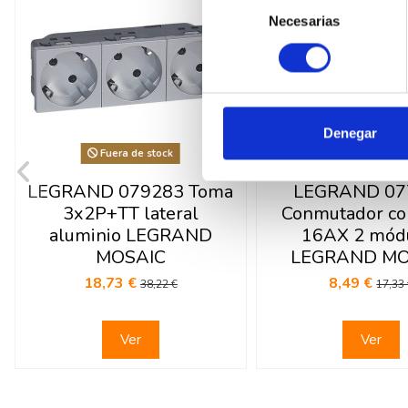
Necesarias
de
consentimiento
Denegar
Fuera de stock
Fuera de sto
LEGRAND 079283 Toma
LEGRAND 07
3x2P+TT lateral
Conmutador con
aluminio LEGRAND
16AX 2 mód
MOSAIC
LEGRAND MO
18,73 €
8,49 €
38,22 €
17,33
Ver
Ver