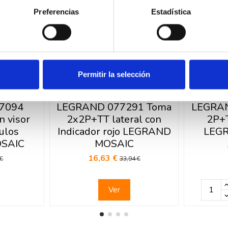
Preferencias
Estadística
Permitir la selección
ck
Fuera de stock
7094
LEGRAND 077291 Toma
LEGRAN
 visor
2x2P+TT lateral con
2P+T
ulos
Indicador rojo LEGRAND
LEG
SAIC
MOSAIC
16,63 €
 €
33,94 €
Ver