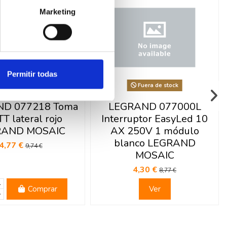
Marketing
Permitir todas
Fuera de stock
D 077218 Toma
LEGRAND 077000L
T lateral rojo
Interruptor EasyLed 10
RAND MOSAIC
AX 250V 1 módulo
blanco LEGRAND
4,77 €
9,74 €
MOSAIC
4,30 €
8,77 €
Comprar
Ver