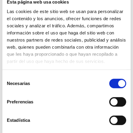
Esta página web usa cookies
Las cookies de este sitio web se usan para personalizar
el contenido y los anuncios, ofrecer funciones de redes
sociales y analizar el tráfico. Además, compartimos
información sobre el uso que haga del sitio web con
Descripción
nuestros partners de redes sociales, publicidad y análisis
web, quienes pueden combinarla con otra información
que les haya proporcionado o que hayan recopilado a
Toma 2x2P + TT lateral con Indicador rojo
partir del uso que haya hecho de sus servicios.
Detalles del producto
Selección
Necesarias
de
consentimiento
Comentarios
Preferencias
Estadística
16 productos en la misma categoría: