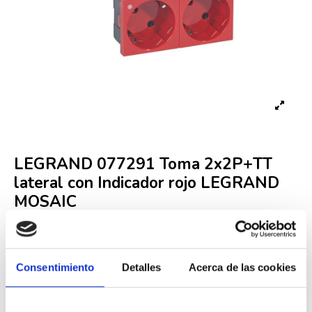
LEGRAND 077291 Toma 2x2P+TT
lateral con Indicador rojo LEGRAND
MOSAIC
Referencia
LEG000001836
Fuera de stock
Consentimiento
Detalles
Acerca de las cookies
16,63 €
33,94 €
-51%
Iva incluido