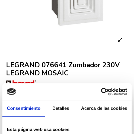
LEGRAND 076641 Zumbador 230V
LEGRAND MOSAIC
Referencia
LEG000001771
In Stock
34,96 €
Consentimiento
Detalles
Acerca de las cookies
58,26 €
-40%
Iva incluido
Esta página web usa cookies