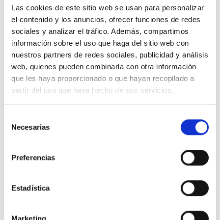
Las cookies de este sitio web se usan para personalizar
el contenido y los anuncios, ofrecer funciones de redes
sociales y analizar el tráfico. Además, compartimos
Descripción
información sobre el uso que haga del sitio web con
nuestros partners de redes sociales, publicidad y análisis
web, quienes pueden combinarla con otra información
Zumbador 230V
que les haya proporcionado o que hayan recopilado a
partir del uso que haya hecho de sus servicios.
Detalles del producto
Selección
Necesarias
de
Comentarios
consentimiento
Preferencias
16 productos en la misma categoría:
Estadística
-51%
-51%
Marketing