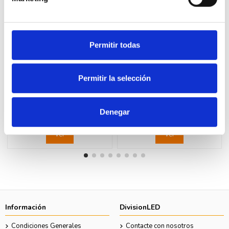
Permitir todas
Fuera de stock
Fuera de stock
Permitir la selección
LEGRAND 077000L Interruptor
LEGRAND 077591 Alimentador
EasyLed 10 AX 250V 1 módulo
USB 1 módulo blanco
blanco LEGRAND MOSAIC
LEGRAND MOSAIC
4,30 €
21,45 €
8,77 €
43,78 €
Denegar
Ver
Ver
Información
DivisionLED
Condiciones Generales
Contacte con nosotros