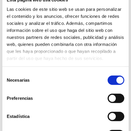
Las cookies de este sitio web se usan para personalizar
el contenido y los anuncios, ofrecer funciones de redes
sociales y analizar el tráfico. Además, compartimos
información sobre el uso que haga del sitio web con
nuestros partners de redes sociales, publicidad y análisis
Descripción
web, quienes pueden combinarla con otra información
que les haya proporcionado o que hayan recopilado a
Toma 2P EURO/US 1 módulo
partir del uso que haya hecho de sus servicios.
Detalles del producto
Selección
Necesarias
de
consentimiento
Comentarios
Preferencias
Estadística
16 productos en la misma categoría: