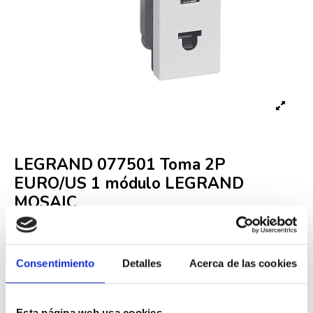
LEGRAND 077501 Toma 2P
EURO/US 1 módulo LEGRAND
MOSAIC
Referencia
LEG000006348
Consentimiento
Detalles
Acerca de las cookies
Fuera de stock
3,59 €
7,32 €
-51%
Iva incluido
Esta página web usa cookies