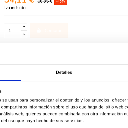
56,85 €
-40%
Iva incluido
Comprar
rios
Detalles
o. Conforme a la norma IEC 62684-2011-01 para cargar con rapi
se II SELV. Conforme a la directiva EEC sobre armonización del e
da de profundidad mínima 40 mm. Permite conexión en derivación 
s
b se usan para personalizar el contenido y los anuncios, ofrecer
s, compartimos información sobre el uso que haga del sitio web 
 análisis web, quienes pueden combinarla con otra información q
r del uso que haya hecho de sus servicios.