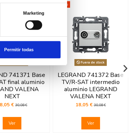
-40%
Marketing
Permitir todas
Fuera de stock
Fuera de stock
D 741371 Base
LEGRAND 741372 Base
T final aluminio
TV/R-SAT intermedio
RAND VALENA
aluminio LEGRAND
NEXT
VALENA NEXT
8,05 €
18,05 €
30,08 €
30,08 €
Ver
Ver