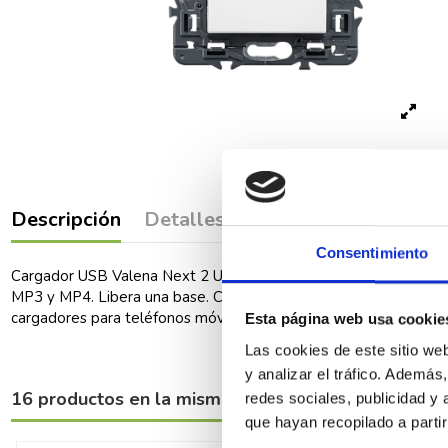
Descripción
Detalles del producto
Comenta
Consentimiento
Cargador USB Valena Next 2 USB tipo A+C 3.000 mA 15 W, blanc
MP3 y MP4. Libera una base. Consumo en modo pasivo < 0,1 W cla
cargadores para teléfonos móviles. Instalación en caja empotra
Esta página web usa cookie
Las cookies de este sitio we
y analizar el tráfico. Ademá
16 productos en la misma categoría:
redes sociales, publicidad y
que hayan recopilado a parti