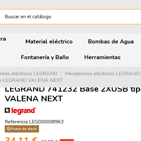
ara
Material eléctrico
Bombas de Agua
Fontanería y Baño
Herramientas
smos eléctricos LEGRAND
Mecanismos eléctricos LEGRAN
nco LEGRAND VALENA NEXT
LEGRAND 741232 Base 2XUSB tip
VALENA NEXT
Referencia
LEG000008963
Fuera de stock
34,11 €