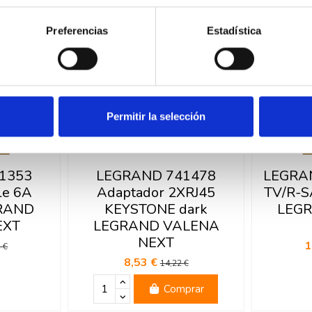
-40%
-40%
Preferencias
Estadística
Permitir la selección
ck
1353
LEGRAND 741478
LEGRAN
le 6A
Adaptador 2XRJ45
TV/R-SA
GRAND
KEYSTONE dark
LEG
EXT
LEGRAND VALENA
NEXT
1
 €
8,53 €
14,22 €
Comprar