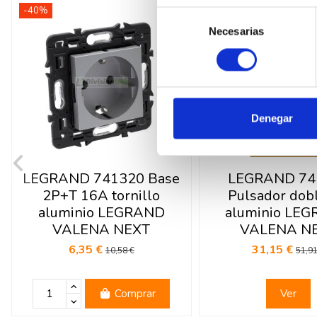
-40%
-40%
Selección
Necesarias
de
consentimiento
Denegar
Fuera de sto
LEGRAND 741320 Base
LEGRAND 74
2P+T 16A tornillo
Pulsador dob
aluminio LEGRAND
aluminio LE
VALENA NEXT
VALENA N
6,35 €
31,15 €
10,58 €
51,91
Comprar
Ver