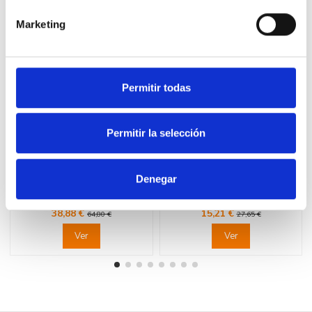
16 productos en la misma categoría:
Marketing
-40%
-45%
Permitir todas
Permitir la selección
Fuera de stock
Fuera de stock
Denegar
LEGRAND 741382 Zumbador
LEGRAND 741489 Pulsador
alumino LEGRAND VALENA
luminoso lampara 1P 6A dark
NEXT
LEGRAND VALENA NEXT
38,88 €
15,21 €
64,80 €
27,65 €
Ver
Ver