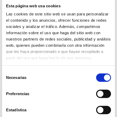
Esta página web usa cookies
Las cookies de este sitio web se usan para personalizar
el contenido y los anuncios, ofrecer funciones de redes
sociales y analizar el tráfico. Además, compartimos
Descripción
información sobre el uso que haga del sitio web con
nuestros partners de redes sociales, publicidad y análisis
Piloto de balizado Valena Next con leds blancos. Ventana pivotante
web, quienes pueden combinarla con otra información
prevista para etiquetas impresas. Dos niveles de intensidad (0,2 W o 1
que les haya proporcionado o que hayan recopilado a
W), blanco. Valena Next, alumbrado de zócalo y escaleras. Mecanismos
partir del uso que haya hecho de sus servicios.
con soporte metálico, montaje con garras o tornillos, se suministran con
frontal de acabado para equipar con placas embellecedoras.
Selección
Detalles del producto
Necesarias
de
consentimiento
Comentarios
Preferencias
Estadística