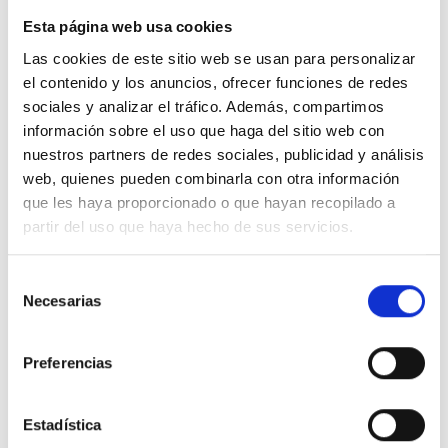
Esta página web usa cookies
Las cookies de este sitio web se usan para personalizar
el contenido y los anuncios, ofrecer funciones de redes
sociales y analizar el tráfico. Además, compartimos
información sobre el uso que haga del sitio web con
Descripción
nuestros partners de redes sociales, publicidad y análisis
web, quienes pueden combinarla con otra información
Pulsador inversor doble Valena Next 6 A - 230 V~. Bornes automáticos,
que les haya proporcionado o que hayan recopilado a
blanco. Los pulsadores Valena Next se suministran con frontal de
partir del uso que haya hecho de sus servicios.
acabado para equipar con placas embellecedoras, montaje con tornillos
o garras.
Selección
Necesarias
Detalles del producto
de
consentimiento
Preferencias
Comentarios
Estadística