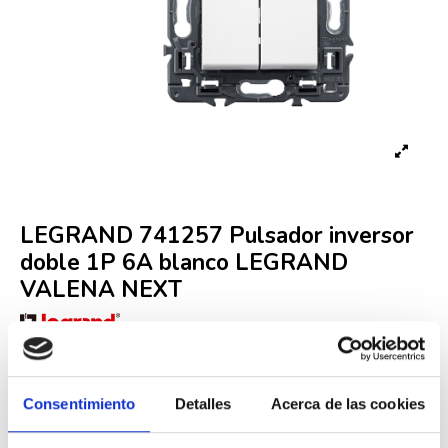
LEGRAND 741257 Pulsador inversor
doble 1P 6A blanco LEGRAND
VALENA NEXT
Referencia
LEG000008978
Últimas unidades en stock
10,36 €
Consentimiento
Detalles
Acerca de las cookies
17,27 €
-40%
Iva incluido