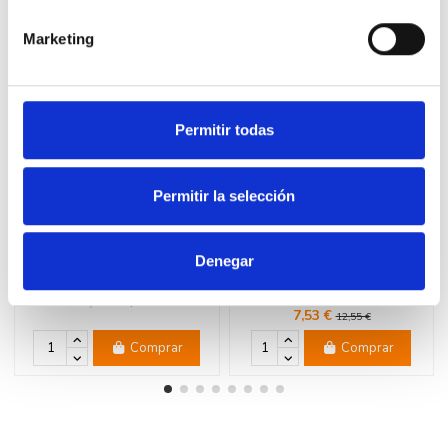
16 productos en la misma categoría:
Marketing
-40%
-40%
Permitir todas
Permitir la selección
Denegar
LEGRAND 741280 Tapa ciega
LEGRAND 741350 Pulsador 1P
blanco LEGRAND VALENA NEXT
6A aluminio LEGRAND VALENA
NEXT
3,42 €
5,70 €
7,53 €
12,55 €
Comprar
Comprar