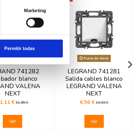
Marketing
Permitir todas
Fuera de stock
Fuera de stock
RAND 741282
LEGRAND 741281
bador blanco
Salida cables blanco
RAND VALENA
LEGRAND VALENA
NEXT
NEXT
1,11 €
6,56 €
51,85 €
10,93 €
Ver
Ver