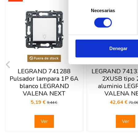
Selección
Necesarias
de
consentimiento
Denegar
Fuera de stock
Fuera de sto
LEGRAND 741288
LEGRAND 7413
Pulsador lampara 1P 6A
2XUSB tipo 
blanco LEGRAND
aluminio LE
VALENA NEXT
VALENA N
5,19 €
42,64 €
9,44 €
71,06
Ver
Ver