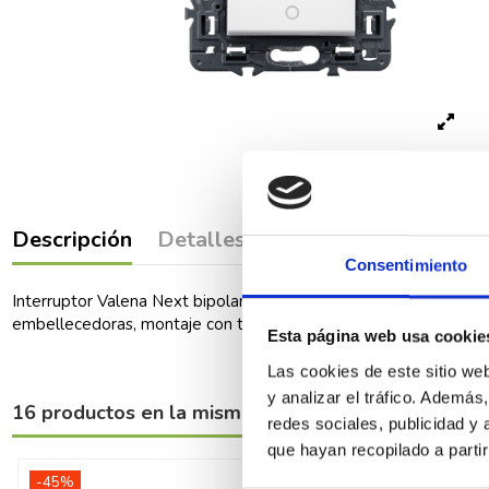
Descripción
Detalles del producto
Comenta
Consentimiento
Interruptor Valena Next bipolar 16 AX - 230 V~. Bornes automát
embellecedoras, montaje con tornillos o garras.
Esta página web usa cookie
Las cookies de este sitio we
y analizar el tráfico. Ademá
16 productos en la misma categoría:
redes sociales, publicidad y
que hayan recopilado a parti
-45%
-40%