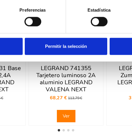
Preferencias
Estadística
Permitir la selección
ck
Fuera de stock
31 Base
LEGRAND 741355
LEG
2,4A
Tarjetero luminoso 2A
Zum
GRAND
aluminio LEGRAND
LEG
EXT
VALENA NEXT
68,27 €
3
 €
113,79 €
Ver