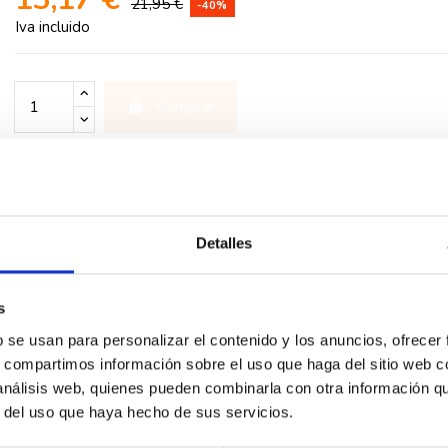
21,95 €
-40%
Iva incluido
Comprar
rios
Detalles
icos, blanco. Los mecanismos para iluminación Valena Next se sum
s
b se usan para personalizar el contenido y los anuncios, ofrecer
s, compartimos información sobre el uso que haga del sitio web 
 análisis web, quienes pueden combinarla con otra información q
r del uso que haya hecho de sus servicios.
-40%
-40%