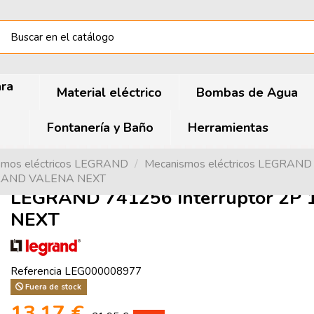
ara
Material eléctrico
Bombas de Agua
Fontanería y Baño
Herramientas
smos eléctricos LEGRAND
Mecanismos eléctricos LEGRAN
EGRAND VALENA NEXT
LEGRAND 741256 Interruptor 2P
NEXT
Referencia
LEG000008977
Fuera de stock
13,17 €