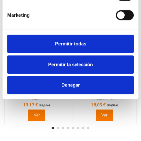
16 productos en la misma categoría:
Marketing
-40%
-40%
Permitir todas
Permitir la selección
Fuera de stock
Fuera de stock
Denegar
LEGRAND 741256 Interruptor 2P
LEGRAND 741371 Base TV/R-
16A blanco LEGRAND VALENA
SAT final aluminio LEGRAND
NEXT
VALENA NEXT
13,17 €
18,05 €
21,95 €
30,08 €
Ver
Ver