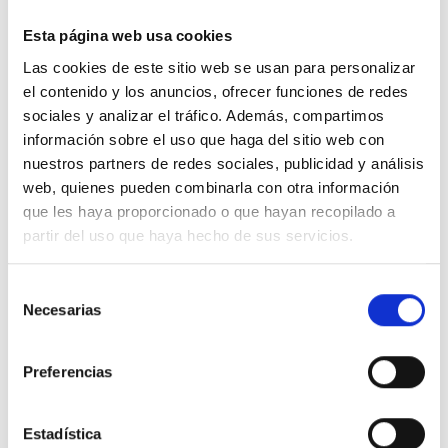
Esta página web usa cookies
Las cookies de este sitio web se usan para personalizar
el contenido y los anuncios, ofrecer funciones de redes
sociales y analizar el tráfico. Además, compartimos
Descripción
información sobre el uso que haga del sitio web con
nuestros partners de redes sociales, publicidad y análisis
web, quienes pueden combinarla con otra información
Base informática RJ-45 Valena Next - Cat.6 - UTP doble, conexión rápida
que les haya proporcionado o que hayan recopilado a
Toolless, aluminio. Las bases para datos Valena Next se suministran con
placas de cubierta para equipar con pletinas embellecedoras, montaje
partir del uso que haya hecho de sus servicios.
con tornillos o garras, bases de conexión rápida, sin necesidad de
herramientas. Contactos marcados con doble código de colores.
Selección
Necesarias
de
Detalles del producto
consentimiento
Preferencias
Comentarios
Estadística