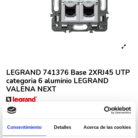
LEGRAND 741376 Base 2XRJ45 UTP
categoria 6 aluminio LEGRAND
VALENA NEXT
Referencia
LEG000009018
Fuera de stock
29,01 €
Consentimiento
Detalles
Acerca de las cookies
48,35 €
-40%
Iva incluido