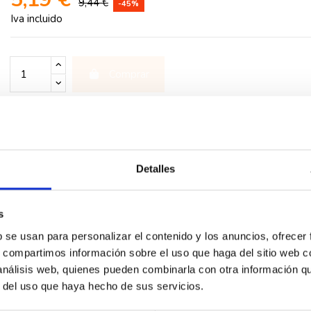
9,44 €
-45%
Iva incluido
Comprar
rios
Detalles
nes automáticos, blanco. Los pulsadores Valena Next se suministr
s
b se usan para personalizar el contenido y los anuncios, ofrecer
s, compartimos información sobre el uso que haga del sitio web 
 análisis web, quienes pueden combinarla con otra información q
r del uso que haya hecho de sus servicios.
-40%
-40%