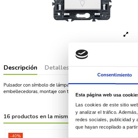
Descripción
Detalles del producto
Comenta
Consentimiento
Pulsador con símbolo de lámpara Valena Next 6 A - 230 V~. Bor
embellecedoras, montaje con tornillos o garras.
Esta página web usa cookie
Las cookies de este sitio we
y analizar el tráfico. Ademá
16 productos en la misma categoría:
redes sociales, publicidad y
que hayan recopilado a parti
-40%
-40%