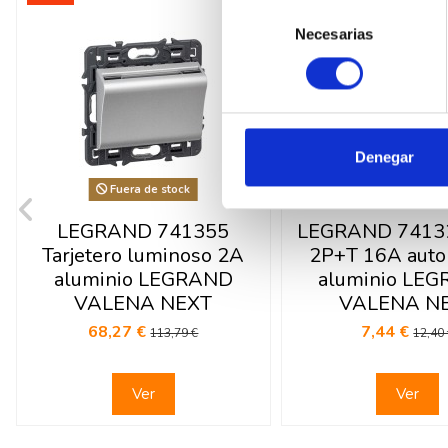
Selección
Necesarias
de
consentimiento
Denegar
Fuera de stock
Fuera de sto
LEGRAND 741355
LEGRAND 7413
Tarjetero luminoso 2A
2P+T 16A auto
aluminio LEGRAND
aluminio LE
VALENA NEXT
VALENA N
68,27 €
7,44 €
113,79 €
12,40
Ver
Ver