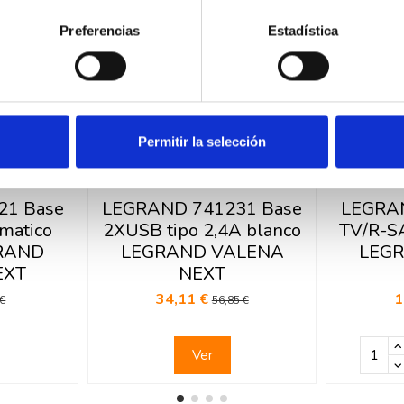
Preferencias
Estadística
Permitir la selección
ck
Fuera de stock
21 Base
LEGRAND 741231 Base
LEGRAN
matico
2XUSB tipo 2,4A blanco
TV/R-SA
GRAND
LEGRAND VALENA
LEG
EXT
NEXT
34,11 €
1
 €
56,85 €
Ver