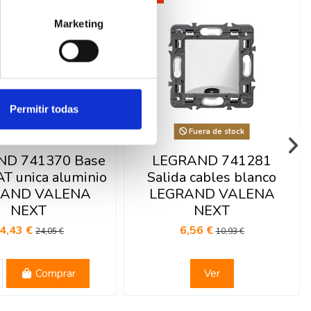
Marketing
Permitir todas
Fuera de stock
D 741370 Base
LEGRAND 741281
T unica aluminio
Salida cables blanco
RAND VALENA
LEGRAND VALENA
NEXT
NEXT
4,43 €
6,56 €
24,05 €
10,93 €
Comprar
Ver