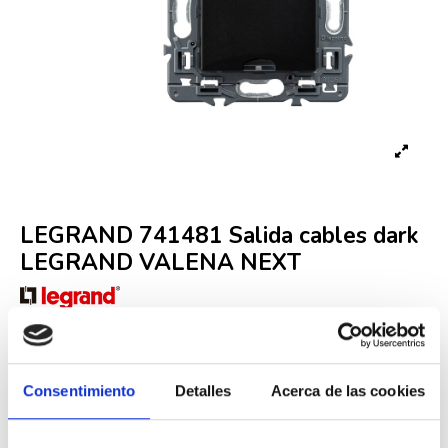
LEGRAND 741481 Salida cables dark
LEGRAND VALENA NEXT
Referencia
LEG000009053
Fuera de stock
8,17 €
13,62 €
Consentimiento
Detalles
Acerca de las cookies
-40%
Iva incluido