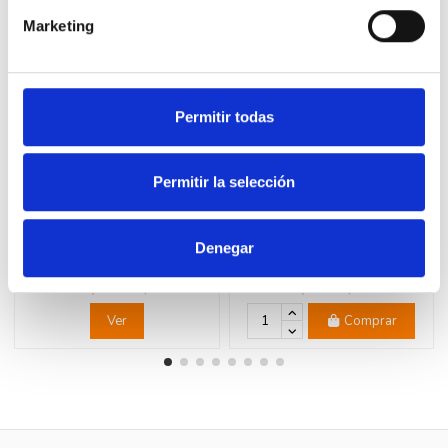
Marketing
-40%
-40%
Permitir todas
Permitir la selección
Fuera de stock
LEGRAND 741460 Sensor IR 2H
LEGRAND 741244 Interruptor
Denegar
3-250W dark LEGRAND VALENA
doble 1P 10AX blanco
NEXT
LEGRAND VALENA NEXT
115,77 €
6,21 €
192,95 €
10,35 €
Ver
Comprar