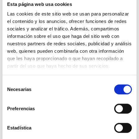
Esta página web usa cookies
Las cookies de este sitio web se usan para personalizar
el contenido y los anuncios, ofrecer funciones de redes
sociales y analizar el tráfico. Además, compartimos
Descripción
información sobre el uso que haga del sitio web con
nuestros partners de redes sociales, publicidad y análisis
web, quienes pueden combinarla con otra información
Salida para cables Valena Next, dark. Mecanismos suministrados con
soporte a tornillos bi-material (metálico y plástico), frontal de acabado y
que les haya proporcionado o que hayan recopilado a
cubierta de protección. A combinar con las placas embellecedoras.
partir del uso que haya hecho de sus servicios.
Posibilidad de instalación con soporte de garras.
Selección
Detalles del producto
Necesarias
de
consentimiento
Comentarios
Preferencias
Estadística
16 productos en la misma categoría: