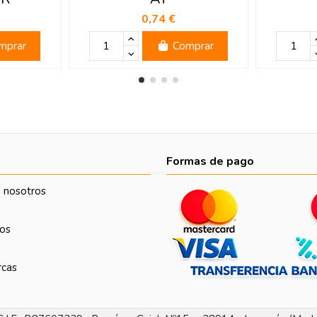
0,74 €
mprar
Comprar
Formas de pago
 nosotros
os
rcas