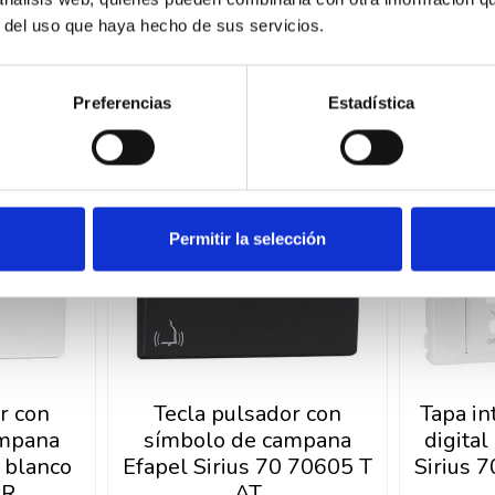
r del uso que haya hecho de sus servicios.
Preferencias
Estadística
Permitir la selección
r con
Tecla pulsador con
Tapa in
ampana
símbolo de campana
digital
0 blanco
Efapel Sirius 70 70605 T
Sirius 
BR
AT