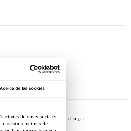
Acerca de las cookies
racita.
 funciones de redes sociales
oporciona diversas soluciones para el hogar.
con nuestros partners de
ue les haya proporcionado o