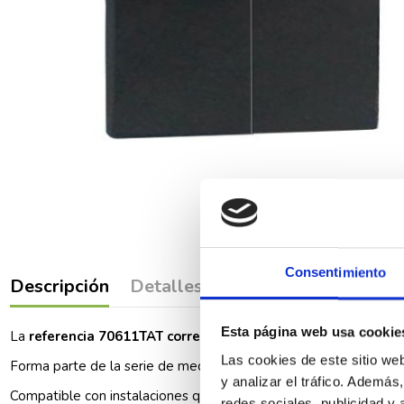
Consentimiento
Descripción
Detalles del producto
Comenta
Esta página web usa cookie
La
referencia 70611TAT corresponde a una tecla para doble 
Las cookies de este sitio we
Forma parte de la serie de mecanismos eléctricos Sirius 70, carac
y analizar el tráfico. Ademá
Compatible con instalaciones que requieran doble interrutor y 
redes sociales, publicidad y