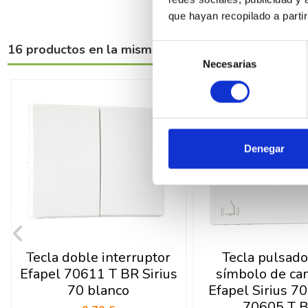
que hayan recopilado a parti
16 productos en la misma categoría:
Selección
Necesarias
de
consentimiento
Denegar
Tecla doble interruptor
Tecla pulsado
Efapel 70611 T BR Sirius
símbolo de c
70 blanco
Efapel Sirius 7
70605 T 