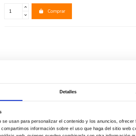
Comprar
Detalles
rios
s
interrutor y conmutador Efapel Sirius 70
fabricada en color ant
b se usan para personalizar el contenido y los anuncios, ofrecer
terizada por presentar líneas clásicas y funcionales. Esta serie pr
s, compartimos información sobre el uso que haga del sitio web 
conmutador en el mismo punto de control.
 análisis web, quienes pueden combinarla con otra información q