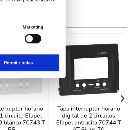
Marketing
Permitir todas
terruptor horario
Tapa interruptor horario
 1 circuito Efapel
digital de 2 circuitos
70 blanco 70743 T
Efapel antracita 70744 T
BR
AT Sirius 70