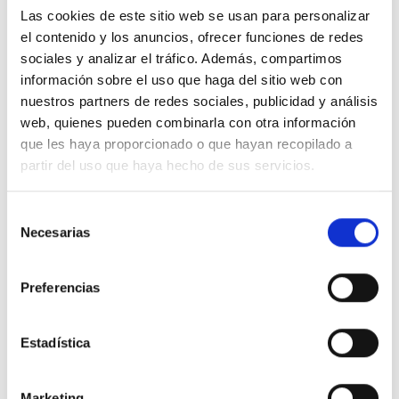
Las cookies de este sitio web se usan para personalizar
el contenido y los anuncios, ofrecer funciones de redes
sociales y analizar el tráfico. Además, compartimos
información sobre el uso que haga del sitio web con
Descripción
nuestros partners de redes sociales, publicidad y análisis
web, quienes pueden combinarla con otra información
que les haya proporcionado o que hayan recopilado a
Soporte central 2x6-8 módulo
partir del uso que haya hecho de sus servicios.
Detalles del producto
Selección
Necesarias
de
Comentarios
consentimiento
Preferencias
16 productos en la misma categoría:
Estadística
-51%
-51%
Marketing