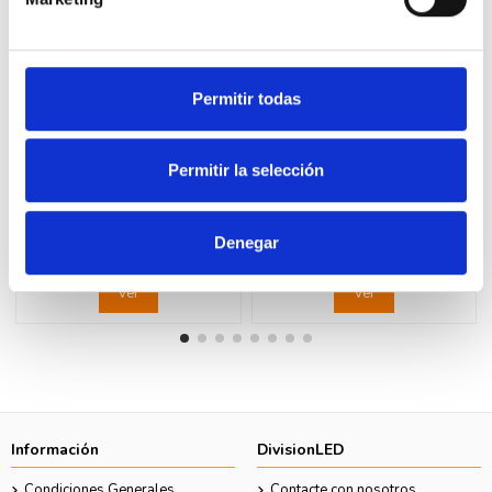
Permitir todas
Fuera de stock
Fuera de stock
Permitir la selección
LEGRAND 080276 Caja superior
LEGRAND 080280 Caja superior
2x6-8 módulos LEGRAND
2 módulos 30mm LEGRAND
MOSAIC
MOSAIC
Denegar
21,07 €
3,56 €
42,99 €
7,27 €
Ver
Ver
Información
DivisionLED
Condiciones Generales
Contacte con nosotros