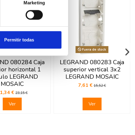
Marketing
Permitir todas
Fuera de stock
Fuera de stock
ND 080284 Caja
LEGRAND 080283 Caja
or horizontal 1
superior vertical 3x2
ulo LEGRAND
LEGRAND MOSAIC
MOSAIC
7,61 €
15,52 €
1,34 €
23,15 €
Ver
Ver