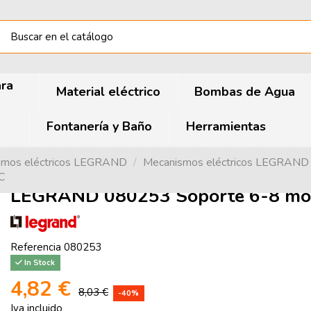
ara
Material eléctrico
Bombas de Agua
Fontanería y Baño
Herramientas
smos eléctricos LEGRAND
Mecanismos eléctricos LEGRAN
C
LEGRAND 080253 Soporte 6-8 m
Referencia
080253
In Stock
4,82 €
8,03 €
-40%
Iva incluido