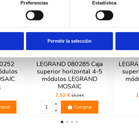
Preferencias
Estadística
Permitir la selección
0252
LEGRAND 080285 Caja
LEGRA
ódulos
superior horizontal 4-5
superi
SAIC
módulos LEGRAND
mód
MOSAIC
€
7,52 €
1
15,34 €
prar
Comprar