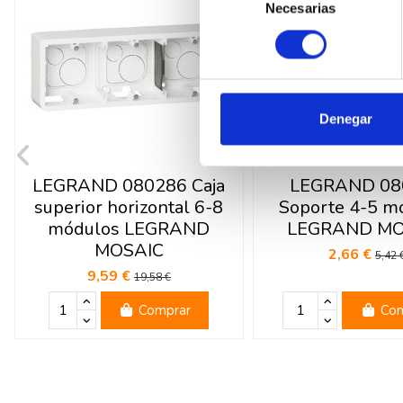
Necesarias
de
consentimiento
Denegar
LEGRAND 080286 Caja
LEGRAND 08
superior horizontal 6-8
Soporte 4-5 m
módulos LEGRAND
LEGRAND MO
MOSAIC
2,66 €
5,42 
9,59 €
19,58 €
Comprar
Com