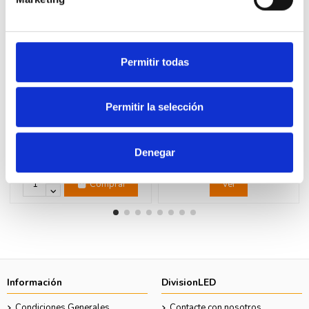
Permitir todas
Fuera de stock
Permitir la selección
LEGRAND 080251 Soporte 2
LEGRAND 080266 Soporte
módulos LEGRAND MOSAIC
central 2x6-8 módulo LEGRAND
MOSAIC
1,76 €
Denegar
2,93 €
11,92 €
24,33 €
Comprar
Ver
Información
DivisionLED
Condiciones Generales
Contacte con nosotros