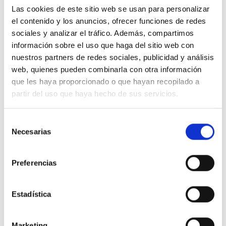
Las cookies de este sitio web se usan para personalizar
el contenido y los anuncios, ofrecer funciones de redes
sociales y analizar el tráfico. Además, compartimos
información sobre el uso que haga del sitio web con
Descripción
nuestros partners de redes sociales, publicidad y análisis
web, quienes pueden combinarla con otra información
que les haya proporcionado o que hayan recopilado a
Caja superior 2x6-8 módulos
partir del uso que haya hecho de sus servicios.
Detalles del producto
Selección
Necesarias
de
Comentarios
consentimiento
Preferencias
16 productos en la misma categoría:
Estadística
-40%
-51%
Marketing