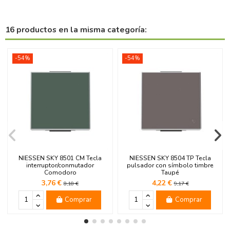
16 productos en la misma categoría:
-54%
-54%
NIESSEN SKY 8501 CM Tecla
NIESSEN SKY 8504 TP Tecla
interruptor/conmutador
pulsador con símbolo timbre
Comodoro
Taupé
3,76 €
4,22 €
8,18 €
9,17 €
Comprar
Comprar