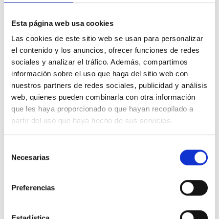
impacto visual.
Su acabado es en
blanco.
Esta página web usa cookies
Tapa ciega
.
Ocupación de
un módulo ancho
.
Las cookies de este sitio web se usan para personalizar
Pertenece a la
serie Niessen SKY
.
Asimismo indicar que su rango de temperatura de funcionamiento
el contenido y los anuncios, ofrecer funciones de redes
es de +5°C a +35°C.
sociales y analizar el tráfico. Además, compartimos
Finalmente indicar que su instalación puede ser vertical u
información sobre el uso que haga del sitio web con
horizontal.
Fabricado con los más altos estándares de calidad.
nuestros partners de redes sociales, publicidad y análisis
Especificaciones técnicas NIESSEN SKY 8500 BL
web, quienes pueden combinarla con otra información
que les haya proporcionado o que hayan recopilado a
Dimensiones
44x44mm
partir del uso que haya hecho de sus servicios.
Grado IP
20
Material de fabricación
Termoplástico
Selección
Necesarias
de
Tipo de producto
Estándar
consentimiento
Mercado disponible
CE
Preferencias
Temperatura de funcionamiento
+5°C ~ +35°C
Temperatura de almacenamiento
-5°C ~ +50°C
Estadística