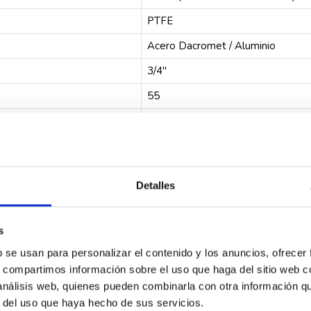
PTFE
Acero Dacromet / Aluminio
3/4"
55
18
45
la esfera Boston diámetro 3/4" H-H cuadra
Detalles
s
b se usan para personalizar el contenido y los anuncios, ofrecer
s, compartimos información sobre el uso que haga del sitio web 
 análisis web, quienes pueden combinarla con otra información q
r del uso que haya hecho de sus servicios.