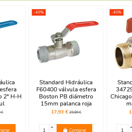
-40%
-40%
áulica
Standard Hidráulica
Stand
esfera
F60400 válvula esfera
34729
o 2" H-H
Boston PB diámetro
Chicago
ul
15mm palanca roja
ma
17,93 €
1
 €
29,89 €
prar
Comprar