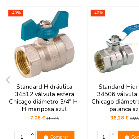
-40%
-40%
Standard Hidráulica
Standard Hidr
34512 válvula esfera
34506 válvula 
Chicago diámetro 3/4" H-
Chicago diámetr
H mariposa azul
palanca az
7,06 €
38,28 €
11,77 €
63,80
Comprar
Com