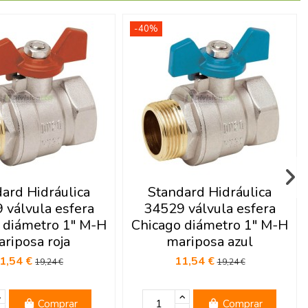
-40%
ard Hidráulica
Standard Hidráulica
 válvula esfera
34529 válvula esfera
 diámetro 1" M-H
Chicago diámetro 1" M-H
riposa roja
mariposa azul
1,54 €
11,54 €
19,24 €
19,24 €
Comprar
Comprar