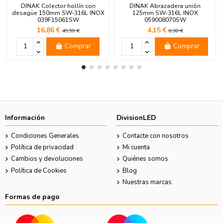
DINAK Colector hollín con
DINAK Abrazadera unión
desagüe 150mm SW-316L INOX
125mm SW-316L INOX
039F15061SW
059008070SW
16,86 €
4,15 €
49,59 €
8,30 €
Comprar
Comprar
Información
DivisionLED
Condiciones Generales
Contacte con nosotros
Política de privacidad
Mi cuenta
Cambios y devoluciones
Quiénes somos
Política de Cookies
Blog
Nuestras marcas
Formas de pago