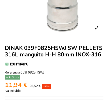
DINAK 039F0825HSWJ SW PELLETS
316L manguito H-H 80mm INOX-316
Referencia
039F0825HSWJ
In Stock
11,94 €
26,52 €
-55%
Iva incluido