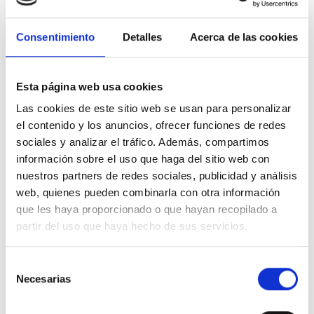
su mantenimiento es realmente muy sencillo.
gracias a su diseño tiene una gran durabilidad y fiabilidad
Consentimiento
Detalles
Acerca de las cookies
Especificaciones técnicas DINAK 039F0825HSWJ SW
PELLETS 316L manguito H-H 80mm INOX-316
Material
Acero inoxidable
Esta página web usa cookies
Salida de humos
80mm Ø
Las cookies de este sitio web se usan para personalizar
el contenido y los anuncios, ofrecer funciones de redes
Garantía
2 años
sociales y analizar el tráfico. Además, compartimos
información sobre el uso que haga del sitio web con
Esquema montaje DINAK 039F0825HSWJ SW PELLETS 316L
nuestros partners de redes sociales, publicidad y análisis
manguito H-H 80mm INOX-316
web, quienes pueden combinarla con otra información
que les haya proporcionado o que hayan recopilado a
partir del uso que haya hecho de sus servicios.
Selección
Necesarias
de
consentimiento