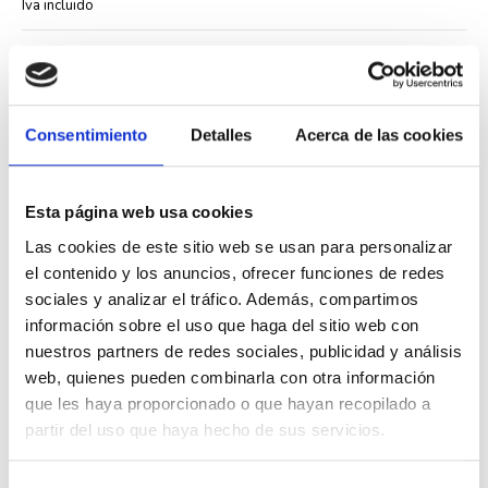
Iva incluido
Consentimiento
Detalles
Acerca de las cookies
Descripción
Esta página web usa cookies
El
marco de dos elementos Efapel 90920 TFP
de la serie
Logus 90
Las cookies de este sitio web se usan para personalizar
está diseñado para alojar dos mecanismos eléctricos en instalaciones
el contenido y los anuncios, ofrecer funciones de redes
domésticas y comerciales. Este marco combina los tonos haya y perla,
aportando calidez a cualquier espacio.
sociales y analizar el tráfico. Además, compartimos
Compatible específicamente con la serie ARBORE de Efapel, este marco
información sobre el uso que haga del sitio web con
permite crear configuraciones de dos elementos manteniendo la
nuestros partners de redes sociales, publicidad y análisis
coherencia estética del conjunto. Su acabado bicolor resulta
web, quienes pueden combinarla con otra información
especialmente adecuado para ambientes donde se busca un toque
distintivo sin renunciar a la funcionalidad.
que les haya proporcionado o que hayan recopilado a
partir del uso que haya hecho de sus servicios.
Las principales características técnicas incluyen:
Referencia del fabricante: 90920 T FP