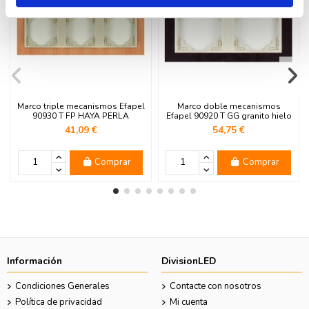
Marco triple mecanismos Efapel
Marco doble mecanismos
90930 T FP HAYA PERLA
Efapel 90920 T GG granito hielo
41,09 €
54,75 €
Comprar
Comprar
Información
DivisionLED
Condiciones Generales
Contacte con nosotros
Política de privacidad
Mi cuenta