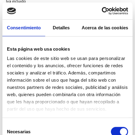
Iva incluido
Consentimiento
Detalles
Acerca de las cookies
Descripción
Esta página web usa cookies
Las cookies de este sitio web se usan para personalizar
El
marco de tres elementos Efapel 90930 T GS
de la serie
Logus 90
el contenido y los anuncios, ofrecer funciones de redes
está diseñado para alojar tres mecanismos eléctricos en una misma
sociales y analizar el tráfico. Además, compartimos
instalación. Este marco combina los colores granito y gris, creando un
información sobre el uso que haga del sitio web con
acabado discreto que se adapta a diferentes estilos decorativos.
nuestros partners de redes sociales, publicidad y análisis
Compatible con la serie PETRA de Efapel, este marco permite organizar
web, quienes pueden combinarla con otra información
interruptores, enchufes y otros dispositivos eléctricos de forma
ordenada. Su construcción robusta facilita la instalación y el
que les haya proporcionado o que hayan recopilado a
mantenimiento de los mecanismos.
partir del uso que haya hecho de sus servicios.
Referencia del fabricante: 90930 T GS
Serie: Logus 90
Selección
Capacidad: tres elementos
Necesarias
de
Color: granito y gris