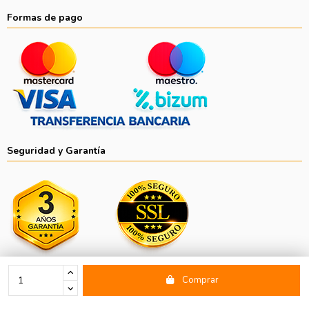
Formas de pago
Seguridad y Garantía
Comprar
Copyright © 2026 Divisionled ALLIANCE VENTURES, S.L. C.I.F.:
B87607339 Ramón y Cajal, Nº15, 28914 - Leganés (Madrid)