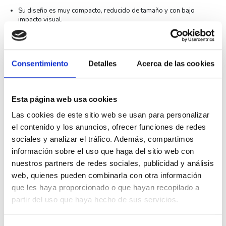
Su diseño es muy compacto, reducido de tamaño y con bajo
impacto visual.
Su acabado es en
gris con maneta negra.
Sus medidas son
35x69x788mm
.
Consentimiento
Detalles
Acerca de las cookies
Las secciones de cable admitida va desde
1 - 25mm² en rígido y
1 - 16mm² en flexible.
El número de polos es de
2 Polos
.
Esta página web usa cookies
Pertenece a la
serie EV60 de AEG
.
Las cookies de este sitio web se usan para personalizar
el contenido y los anuncios, ofrecer funciones de redes
Asimismo indicar que su rango de temperatura de funcionamiento
sociales y analizar el tráfico. Además, compartimos
es de
-25°C a +55°C
.
información sobre el uso que haga del sitio web con
Finalmente indicar que su conexión es muy sencilla debido a su
nuestros partners de redes sociales, publicidad y análisis
sistema de embornamiento de tornillería.
web, quienes pueden combinarla con otra información
Fabricado con los más altos estándares de calidad.
que les haya proporcionado o que hayan recopilado a
Especificaciones técnicas AEG EV62C10
partir del uso que haya hecho de sus servicios.
Sección de cable admitida
25mm² en rígido y 16mm² en
flexible