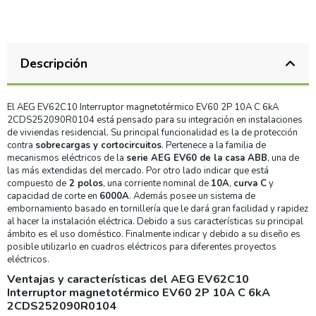
Descripción
El AEG EV62C10 Interruptor magnetotérmico EV60 2P 10A C 6kA
2CDS252090R0104 está pensado para su integración en instalaciones
de viviendas residencial. Su principal funcionalidad es la de protección
contra
sobrecargas y cortocircuitos
. Pertenece a la familia de
mecanismos eléctricos de la
serie AEG EV60 de la casa ABB
, una de
las más extendidas del mercado. Por otro lado indicar que está
compuesto de
2 polos
, una corriente nominal de
10A
,
curva C
y
capacidad de corte en
6000A
. Además posee un sistema de
embornamiento basado en tornillería que le dará gran facilidad y rapidez
al hacer la instalación eléctrica. Debido a sus características su principal
ámbito es el uso doméstico. Finalmente indicar y debido a su diseño es
posible utilizarlo en cuadros eléctricos para diferentes proyectos
eléctricos.
Ventajas y características del AEG EV62C10
Interruptor magnetotérmico EV60 2P 10A C 6kA
2CDS252090R0104