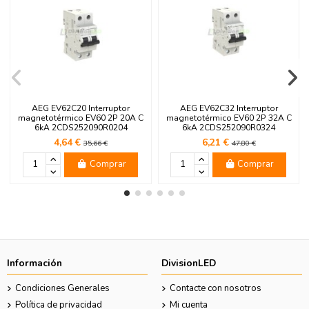
AEG EV62C20 Interruptor
AEG EV62C32 Interruptor
magnetotérmico EV60 2P 20A C
magnetotérmico EV60 2P 32A C
6kA 2CDS252090R0204
6kA 2CDS252090R0324
4,64 €
6,21 €
35,66 €
47,80 €
Comprar
Comprar
Información
DivisionLED
Condiciones Generales
Contacte con nosotros
Política de privacidad
Mi cuenta