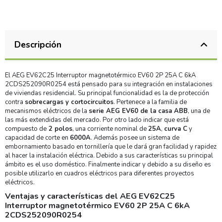
Descripción
El AEG EV62C25 Interruptor magnetotérmico EV60 2P 25A C 6kA
2CDS252090R0254 está pensado para su integración en instalaciones
de viviendas residencial. Su principal funcionalidad es la de protección
contra
sobrecargas y cortocircuitos
. Pertenece a la familia de
mecanismos eléctricos de la
serie AEG EV60 de la casa ABB
, una de
las más extendidas del mercado. Por otro lado indicar que está
compuesto de
2 polos
, una corriente nominal de
25A
,
curva C
y
capacidad de corte en
6000A
. Además posee un sistema de
embornamiento basado en tornillería que le dará gran facilidad y rapidez
al hacer la instalación eléctrica. Debido a sus características su principal
ámbito es el uso doméstico. Finalmente indicar y debido a su diseño es
posible utilizarlo en cuadros eléctricos para diferentes proyectos
eléctricos.
Ventajas y características del AEG EV62C25
Interruptor magnetotérmico EV60 2P 25A C 6kA
2CDS252090R0254