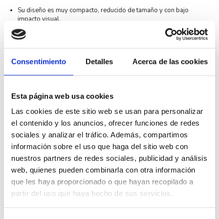
Su diseño es muy compacto, reducido de tamaño y con bajo
impacto visual.
Su acabado es en
gris con maneta negra.
Sus medidas son
35x69x788mm
.
Consentimiento
Detalles
Acerca de las cookies
Las secciones de cable admitida va desde
1 - 25mm² en rígido y
1 - 16mm² en flexible.
El número de polos es de
2 Polos
.
Esta página web usa cookies
Pertenece a la
serie EV60 de AEG
.
Las cookies de este sitio web se usan para personalizar
el contenido y los anuncios, ofrecer funciones de redes
Asimismo indicar que su rango de temperatura de funcionamiento
sociales y analizar el tráfico. Además, compartimos
es de
-25°C a +55°C
.
información sobre el uso que haga del sitio web con
Finalmente indicar que su conexión es muy sencilla debido a su
nuestros partners de redes sociales, publicidad y análisis
sistema de embornamiento de tornillería.
web, quienes pueden combinarla con otra información
Fabricado con los más altos estándares de calidad.
que les haya proporcionado o que hayan recopilado a
Especificaciones técnicas AEG EV62C25
partir del uso que haya hecho de sus servicios.
Sección de cable admitida
25mm² en rígido y 16mm² en
flexible