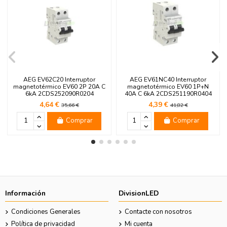
AEG EV62C20 Interruptor
AEG EV61NC40 Interruptor
magnetotérmico EV60 2P 20A C
magnetotérmico EV60 1P+N
6kA 2CDS252090R0204
40A C 6kA 2CDS251190R0404
4,64 €
4,39 €
35,66 €
41,82 €
Comprar
Comprar
Información
DivisionLED
Condiciones Generales
Contacte con nosotros
Política de privacidad
Mi cuenta