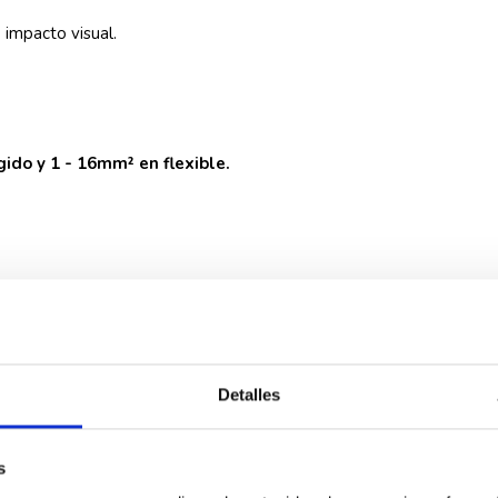
impacto visual.
gido y 1 - 16mm² en flexible.
miento es de
-25°C a +55°C
.
a su sistema de embornamiento de tornillería.
Detalles
 EV62C40
s
25mm² en rígido y 16mm² en flexible