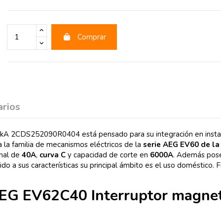
Comprar
rios
2CDS252090R0404 está pensado para su integración en instalacion
a la familia de mecanismos eléctricos de la
serie AEG EV60 de la
inal de
40A
,
curva C
y capacidad de corte en
6000A
. Además pose
ebido a sus características su principal ámbito es el uso doméstico. 
l AEG EV62C40 Interruptor magn