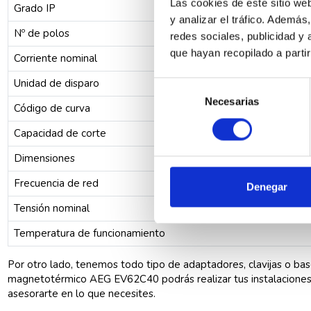
Las cookies de este sitio we
Grado IP
y analizar el tráfico. Ademá
Nº de polos
redes sociales, publicidad y
que hayan recopilado a parti
Corriente nominal
Unidad de disparo
Selección
Necesarias
de
Código de curva
consentimiento
Capacidad de corte
Dimensiones
Frecuencia de red
Denegar
Tensión nominal
Temperatura de funcionamiento
Por otro lado, tenemos todo tipo de adaptadores, clavijas o ba
magnetotérmico AEG EV62C40 podrás realizar tus instalaciones 
asesorarte en lo que necesites.