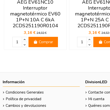
AEG EV61NC10
AEG EV61N
Interruptor
Interrupt
magnetotérmico EV60
magnetotérmic
1P+N 10A C 6kA
1P+N 25A C
2CDS251190R0104
2CDS251190
3,16 €
3,16 €
24,32 €
24,32
Comprar
Com
Información
DivisionLED
Condiciones Generales
Contacte con
Política de privacidad
Mi cuenta
Cambios y devoluciones
Quiénes som