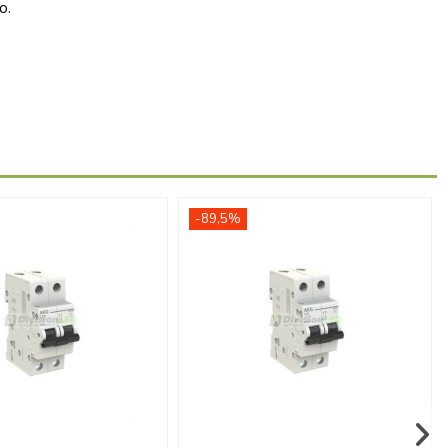
o.
-89,5%