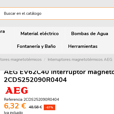
ara
Material eléctrico
Bombas de Agua
Fontanería y Baño
Herramientas
ptores magnetotérmicos
Interruptores magnetotérmicos AEG
AEG EV62C40 Interruptor magnet
2CDS252090R0404
Referencia
2CDS252090R0404
6,32 €
48,58 €
-87%
Iva incluido