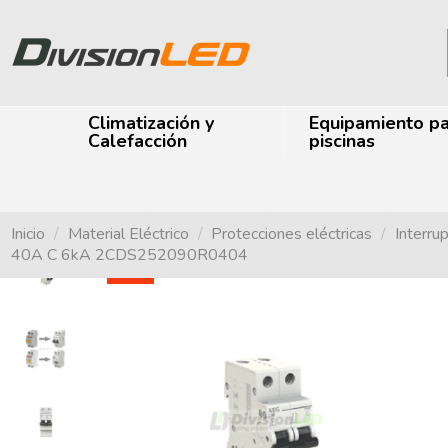
Climatización y
Equipamiento p
Calefacción
piscinas
Inicio
Material Eléctrico
Protecciones eléctricas
Interru
40A C 6kA 2CDS252090R0404
-87%