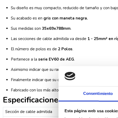
Su diseño es muy compacto, reducido de tamaño y con bajo 
Su acabado es en
gris con maneta negra.
Sus medidas son
35x69x788mm
.
Las secciones de cable admitida va desde
1 - 25mm² en rí
El número de polos es de
2 Polos
.
Pertenece a la
serie EV60 de AEG
.
Asimismo indicar que su rango de temperatura de funciona
Finalmente indicar que su conexión es muy sencilla debido 
Fabricado con los más altos estándares de calidad.
Consentimiento
Especificaciones técnicas AEG
Esta página web usa cookie
Sección de cable admitida