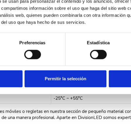
b se usan para personalizar el contenido y los anuncios, ofrecer
IP20
s, compartimos información sobre el uso que haga del sitio web 
2P
 análisis web, quienes pueden combinarla con otra información q
r del uso que haya hecho de sus servicios.
40A
térmico - magnético
Preferencias
Estadística
C
lcn 6000 A
35x69x88mm
50/60 Hz
Permitir la selección
230 V CA 50/60 Hz
-25°C ~ +55°C
ses móviles o regletas en nuestra sección de pequeño material co
de una manera profesional. Aparte en DivisionLED somos experto