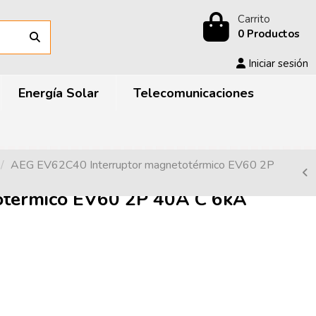
Carrito
0 Productos
Iniciar sesión
Energía Solar
Telecomunicaciones
AEG EV62C40 Interruptor magnetotérmico EV60 2P
otérmico EV60 2P 40A C 6kA