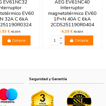
G EV61NC32
AEG EV61NC40
nterruptor
Interruptor
totérmico EV60
magnetotérmico EV60
N 32A C 6kA
1P+N 40A C 6kA
251190R0324
2CDS251190R0404
3,93 €
4,39 €
41,33 €
41,82 €
Comprar
Comprar
Seguridad y Garantía