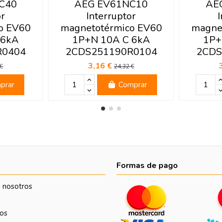
C40
AEG EV61NC10
AE
or
Interruptor
I
o EV60
magnetotérmico EV60
magne
 6kA
1P+N 10A C 6kA
1P+
R0404
2CDS251190R0104
2CDS
3,16 €
 €
24,32 €
prar
Comprar
Formas de pago
 nosotros
os