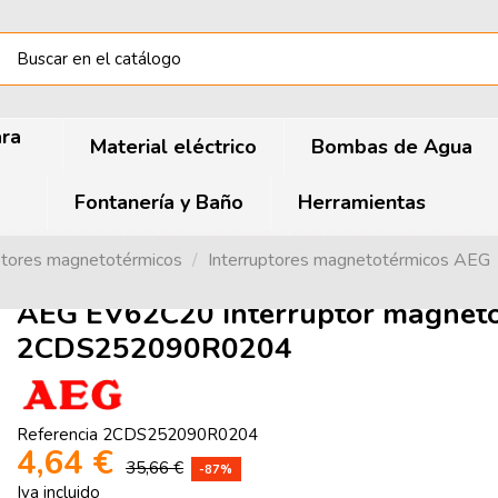
ara
Material eléctrico
Bombas de Agua
Fontanería y Baño
Herramientas
ptores magnetotérmicos
Interruptores magnetotérmicos AEG
AEG EV62C20 Interruptor magnet
2CDS252090R0204
Referencia
2CDS252090R0204
4,64 €
35,66 €
-87%
Iva incluido