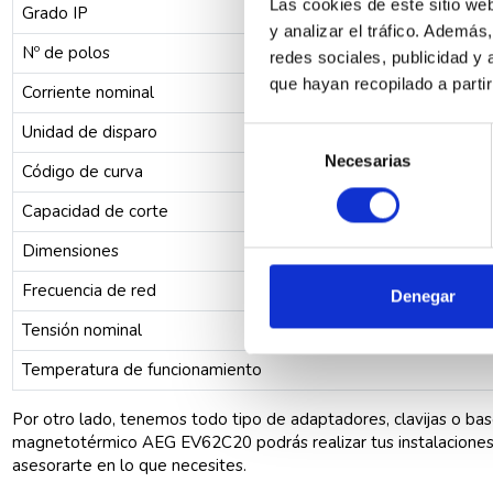
Las cookies de este sitio we
Grado IP
y analizar el tráfico. Ademá
Nº de polos
redes sociales, publicidad y
que hayan recopilado a parti
Corriente nominal
Unidad de disparo
Selección
Necesarias
de
Código de curva
consentimiento
Capacidad de corte
Dimensiones
Frecuencia de red
Denegar
Tensión nominal
Temperatura de funcionamiento
Por otro lado, tenemos todo tipo de adaptadores, clavijas o ba
magnetotérmico AEG EV62C20 podrás realizar tus instalaciones 
asesorarte en lo que necesites.