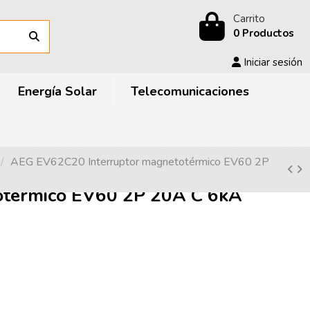
Carrito
0 Productos
Iniciar sesión
Energía Solar
Telecomunicaciones
AEG EV62C20 Interruptor magnetotérmico EV60 2P
otérmico EV60 2P 20A C 6kA