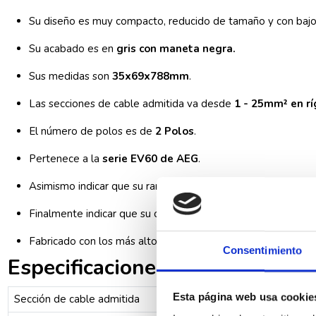
Su diseño es muy compacto, reducido de tamaño y con bajo 
Su acabado es en
gris con maneta negra.
Sus medidas son
35x69x788mm
.
Las secciones de cable admitida va desde
1 - 25mm² en rí
El número de polos es de
2 Polos
.
Pertenece a la
serie EV60 de AEG
.
Asimismo indicar que su rango de temperatura de funciona
Finalmente indicar que su conexión es muy sencilla debido 
Fabricado con los más altos estándares de calidad.
Consentimiento
Especificaciones técnicas AEG
Esta página web usa cookie
Sección de cable admitida