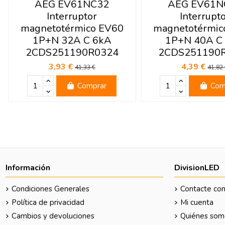
AEG EV61NC32
AEG EV61N
Interruptor
Interrupt
magnetotérmico EV60
magnetotérmic
1P+N 32A C 6kA
1P+N 40A C
2CDS251190R0324
2CDS251190
3,93 €
4,39 €
41,33 €
41,82
Comprar
Com
Información
DivisionLED
Condiciones Generales
Contacte con
Política de privacidad
Mi cuenta
Cambios y devoluciones
Quiénes som