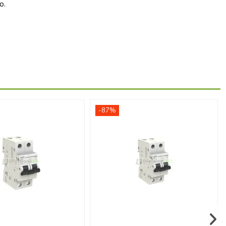
o.
-87%