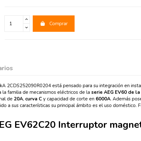
Comprar
rios
2CDS252090R0204 está pensado para su integración en instalacion
a la familia de mecanismos eléctricos de la
serie AEG EV60 de la
inal de
20A
,
curva C
y capacidad de corte en
6000A
. Además pose
ebido a sus características su principal ámbito es el uso doméstico. 
l AEG EV62C20 Interruptor magn