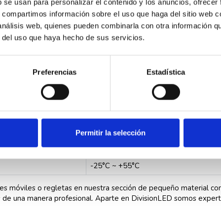
b se usan para personalizar el contenido y los anuncios, ofrecer
IP20
s, compartimos información sobre el uso que haga del sitio web 
2P
 análisis web, quienes pueden combinarla con otra información q
r del uso que haya hecho de sus servicios.
20A
térmico - magnético
Preferencias
Estadística
C
lcn 6000 A
35x69x88mm
50/60 Hz
Permitir la selección
230 V CA 50/60 Hz
-25°C ~ +55°C
ses móviles o regletas en nuestra sección de pequeño material co
de una manera profesional. Aparte en DivisionLED somos experto