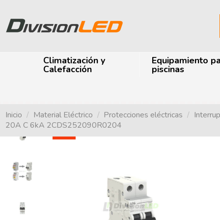
Climatización y
Equipamiento p
Calefacción
piscinas
Inicio
Material Eléctrico
Protecciones eléctricas
Interru
20A C 6kA 2CDS252090R0204
-87%