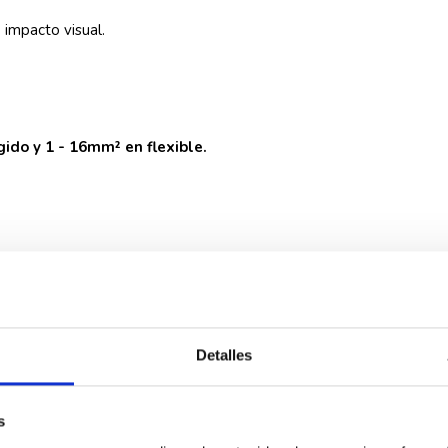
impacto visual.
gido y 1 - 16mm² en flexible.
miento es de
-25°C a +55°C
.
a su sistema de embornamiento de tornillería.
Detalles
 EV62C20
s
25mm² en rígido y 16mm² en flexible