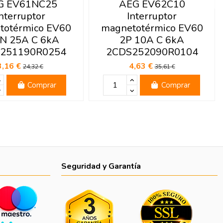
G EV61NC25
AEG EV62C10
nterruptor
Interruptor
totérmico EV60
magnetotérmico EV60
N 25A C 6kA
2P 10A C 6kA
251190R0254
2CDS252090R0104
3,16 €
4,63 €
24,32 €
35,61 €
Comprar
Comprar
Seguridad y Garantía